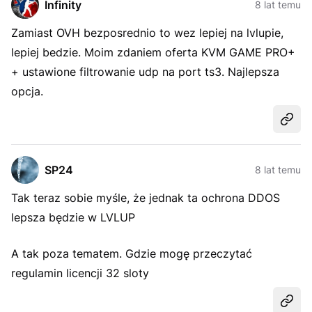
Infinity
8 lat temu
Zamiast OVH bezposrednio to wez lepiej na lvlupie,
lepiej bedzie. Moim zdaniem oferta KVM GAME PRO+
+ ustawione filtrowanie udp na port ts3. Najlepsza
opcja.
Udost
SP24
8 lat temu
Tak teraz sobie myśle, że jednak ta ochrona DDOS
lepsza będzie w LVLUP
A tak poza tematem. Gdzie mogę przeczytać
regulamin licencji 32 sloty
Udost