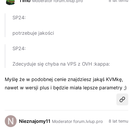
Timo
8 lat temu
Moderator forum.lvlup.pro
SP24:
potrzebuje jakości
SP24:
Zdecyduje się chyba na VPS z OVH :kappa:
Myślę że w podobnej cenie znajdziesz jakąś KVMkę,
nawet w wersji plus i będzie miała lepsze parametry ;)
Udost
Nieznajomy11
8 lat temu
Moderator forum.lvlup.pro