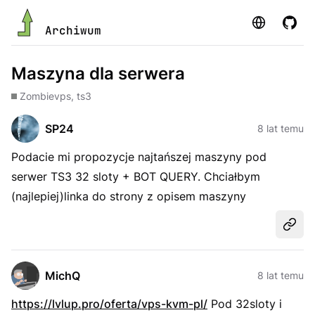
Strona
GitHu
Archiwum
Maszyna dla serwera
Zombie
vps, ts3
SP24
8 lat temu
Podacie mi propozycje najtańszej maszyny pod
serwer TS3 32 sloty + BOT QUERY. Chciałbym
(najlepiej)linka do strony z opisem maszyny
Udost
MichQ
8 lat temu
https://lvlup.pro/oferta/vps-kvm-pl/
Pod 32sloty i