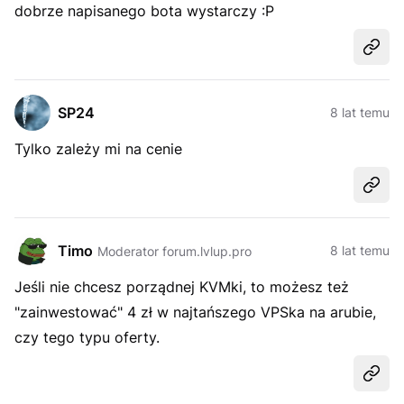
dobrze napisanego bota wystarczy :P
Udost
SP24
8 lat temu
Tylko zależy mi na cenie
Udost
Timo
8 lat temu
Moderator forum.lvlup.pro
Jeśli nie chcesz porządnej KVMki, to możesz też
"zainwestować" 4 zł w najtańszego VPSka na arubie,
czy tego typu oferty.
Udost