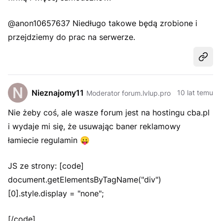
@anon10657637 Niedługo takowe będą zrobione i
przejdziemy do prac na serwerze.
Udost
Nieznajomy11
10 lat temu
Moderator forum.lvlup.pro
Nie żeby coś, ale wasze forum jest na hostingu cba.pl
i wydaje mi się, że usuwając baner reklamowy
łamiecie regulamin
😛
JS ze strony: [code]
document.getElementsByTagName("div")
[0].style.display = "none";
[/code]