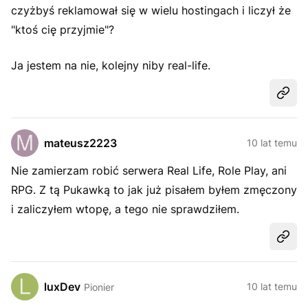
czyżbyś reklamował się w wielu hostingach i liczył że
"ktoś cię przyjmie"?
Ja jestem na nie, kolejny niby real-life.
Udost
mateusz2223
10 lat temu
Nie zamierzam robić serwera Real Life, Role Play, ani
RPG. Z tą Pukawką to jak już pisałem byłem zmęczony
i zaliczyłem wtopę, a tego nie sprawdziłem.
Udost
luxDev
10 lat temu
Pionier