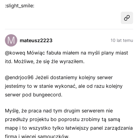
:slight_smile:
Udost
mateusz2223
10 lat temu
@koweq Mówiąc fabuła miałem na myśli plany miast
itd. Możliwe, że się źle wyraziłem.
@endrjoo96 Jeżeli dostaniemy kolejny serwer
jesteśmy to w stanie wykonać, ale od razu kolejny
serwer pod bungeecord.
Myślę, że praca nad tym drugim serwerem nie
przedłuży projektu bo poprostu zrobimy tą samą
mapę i to wszystko tylko łatwiejszy panel zarządzania
firmą i więcej samouczków.