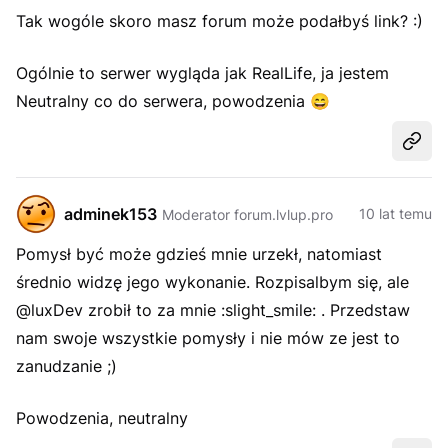
Tak wogóle skoro masz forum może podałbyś link? :)
Ogólnie to serwer wygląda jak RealLife, ja jestem
Neutralny co do serwera, powodzenia
😄
Udost
adminek153
10 lat temu
Moderator forum.lvlup.pro
Pomysł być może gdzieś mnie urzekł, natomiast
średnio widzę jego wykonanie. Rozpisalbym się, ale
@luxDev zrobił to za mnie :slight_smile: . Przedstaw
nam swoje wszystkie pomysły i nie mów ze jest to
zanudzanie ;)
Powodzenia, neutralny