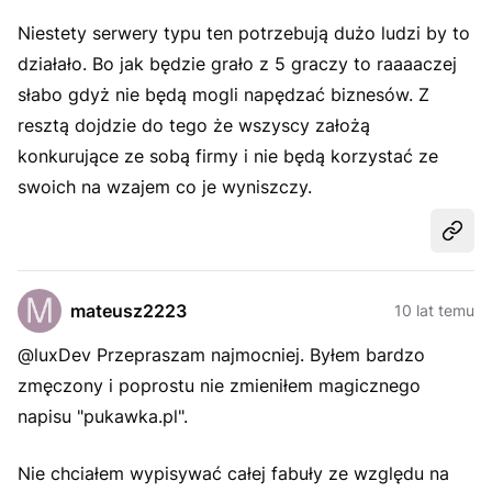
Niestety serwery typu ten potrzebują dużo ludzi by to
działało. Bo jak będzie grało z 5 graczy to raaaaczej
słabo gdyż nie będą mogli napędzać biznesów. Z
resztą dojdzie do tego że wszyscy założą
konkurujące ze sobą firmy i nie będą korzystać ze
swoich na wzajem co je wyniszczy.
Udost
mateusz2223
10 lat temu
@luxDev Przepraszam najmocniej. Byłem bardzo
zmęczony i poprostu nie zmieniłem magicznego
napisu "pukawka.pl".
Nie chciałem wypisywać całej fabuły ze względu na