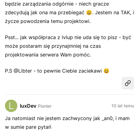
będzie zarządzania odgórnie - niech gracze
zdecydują jak ona ma przebiegać
😃
. Jestem na TAK, i
życze powodzenia temu projektowi.
Psst... jak współpraca z lvlup nie uda się to pisz - być
może postaram się przynajmniej na czas
projektowania serwera Wam pomóc.
P.S @Libter - to pewnie Ciebie zaciekawi
😃
Udost
luxDev
10 lat temu
Pionier
Ja natomiast nie jestem zachwycony jak _an0, i mam
w sumie pare pytań