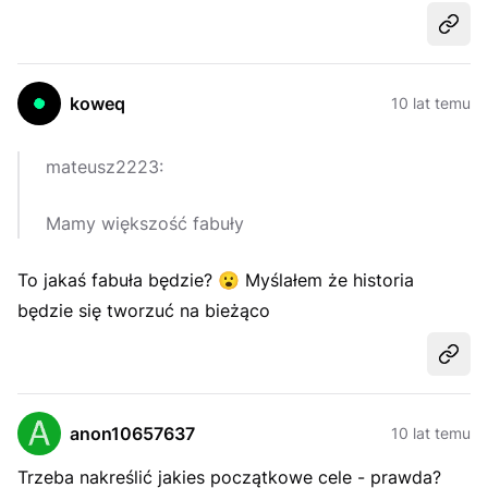
Udost
koweq
10 lat temu
mateusz2223:
Mamy większość fabuły
To jakaś fabuła będzie?
😮
Myślałem że historia
będzie się tworzuć na bieżąco
Udost
anon10657637
10 lat temu
Trzeba nakreślić jakies początkowe cele - prawda?