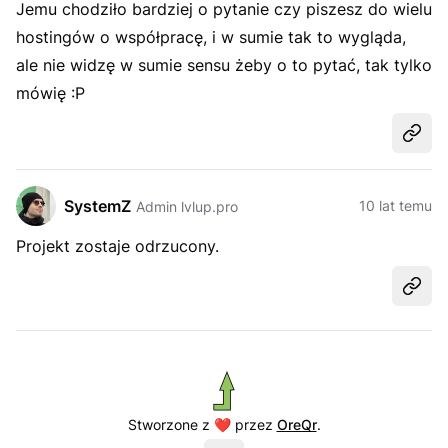
Jemu chodziło bardziej o pytanie czy piszesz do wielu
hostingów o współpracę, i w sumie tak to wygląda,
ale nie widzę w sumie sensu żeby o to pytać, tak tylko
mówię :P
Udost
SystemZ
10 lat temu
Admin lvlup.pro
Projekt zostaje odrzucony.
Udost
Stworzone z ❤️ przez
OreQr
.