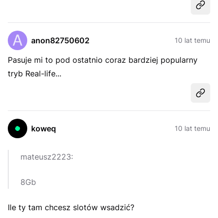
Udost
anon82750602
10 lat temu
Pasuje mi to pod ostatnio coraz bardziej popularny
tryb Real-life...
Udost
koweq
10 lat temu
mateusz2223:
8Gb
Ile ty tam chcesz slotów wsadzić?