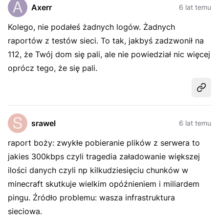
Axerr
6 lat temu
Kolego, nie podałeś żadnych logów. Żadnych
raportów z testów sieci. To tak, jakbyś zadzwonił na
112, że Twój dom się pali, ale nie powiedział nic więcej
oprócz tego, że się pali.
Udost
srawel
6 lat temu
raport boży: zwykłe pobieranie plików z serwera to
jakies 300kbps czyli tragedia załadowanie większej
ilości danych czyli np kilkudziesięciu chunków w
minecraft skutkuje wielkim opóźnieniem i miliardem
pingu. Źródło problemu: wasza infrastruktura
sieciowa.