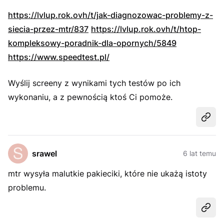
https://lvlup.rok.ovh/t/jak-diagnozowac-problemy-z-
siecia-przez-mtr/837
https://lvlup.rok.ovh/t/htop-
kompleksowy-poradnik-dla-opornych/5849
https://www.speedtest.pl/
Wyślij screeny z wynikami tych testów po ich
wykonaniu, a z pewnością ktoś Ci pomoże.
Udost
srawel
6 lat temu
mtr wysyła malutkie pakieciki, które nie ukażą istoty
problemu.
Udost