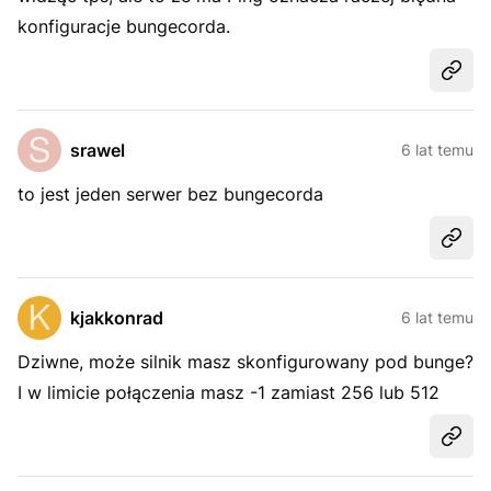
konfiguracje bungecorda.
Udost
srawel
6 lat temu
to jest jeden serwer bez bungecorda
Udost
kjakkonrad
6 lat temu
Dziwne, może silnik masz skonfigurowany pod bunge?
I w limicie połączenia masz -1 zamiast 256 lub 512
Udost