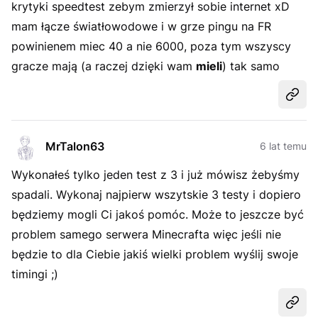
krytyki speedtest zebym zmierzył sobie internet xD
mam łącze światłowodowe i w grze pingu na FR
powinienem miec 40 a nie 6000, poza tym wszyscy
gracze mają (a raczej dzięki wam
mieli
) tak samo
Udost
MrTalon63
6 lat temu
Wykonałeś tylko jeden test z 3 i już mówisz żebyśmy
spadali. Wykonaj najpierw wszytskie 3 testy i dopiero
będziemy mogli Ci jakoś pomóc. Może to jeszcze być
problem samego serwera Minecrafta więc jeśli nie
będzie to dla Ciebie jakiś wielki problem wyślij swoje
timingi ;)
Udost