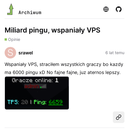
Strona
GitHu
Archiwum
Miliard pingu, wspaniały VPS
Opinie
srawel
6 lat temu
Wspaniały VPS, straciłem wszystkich graczy bo kazdy
ma 6000 pingu xD No fajne fajne, juz aternos lepszy.
Udost