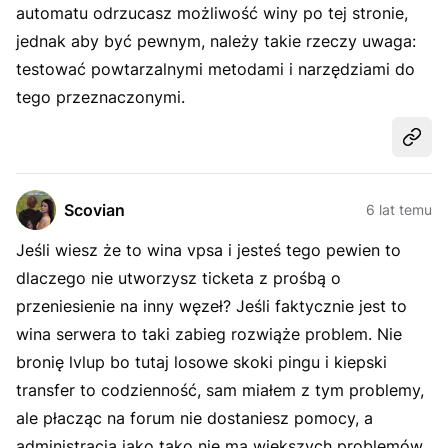
automatu odrzucasz możliwość winy po tej stronie,
jednak aby być pewnym, należy takie rzeczy uwaga:
testować powtarzalnymi metodami i narzędziami do
tego przeznaczonymi.
Udost
Scovian
6 lat temu
Jeśli wiesz że to wina vpsa i jesteś tego pewien to
dlaczego nie utworzysz ticketa z prośbą o
przeniesienie na inny węzeł? Jeśli faktycznie jest to
wina serwera to taki zabieg rozwiąże problem. Nie
bronię lvlup bo tutaj losowe skoki pingu i kiepski
transfer to codzienność, sam miałem z tym problemy,
ale płacząc na forum nie dostaniesz pomocy, a
administracja jako tako nie ma większych problemów