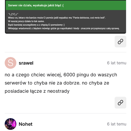
Udost
srawel
6 lat temu
no a czego chciec wiecej, 6000 pingu do waszych
serwerów to chyba nie za dobrze. no chyba ze
posiadacie łącze z neostrady
Udost
Nohet
6 lat temu