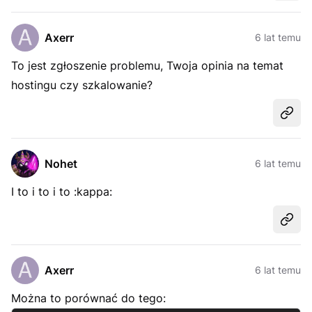
Axerr
6 lat temu
To jest zgłoszenie problemu, Twoja opinia na temat
hostingu czy szkalowanie?
Udost
Nohet
6 lat temu
I to i to i to :kappa:
Udost
Axerr
6 lat temu
Można to porównać do tego: