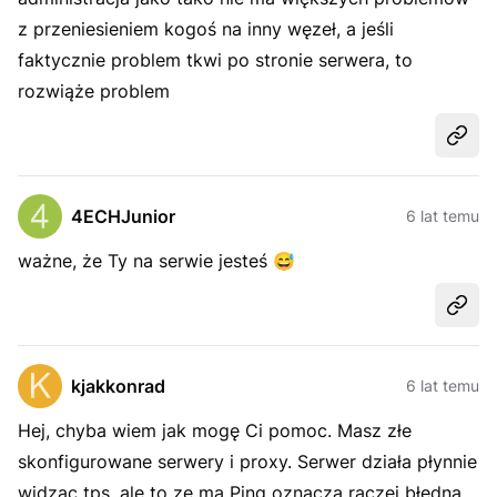
z przeniesieniem kogoś na inny węzeł, a jeśli
faktycznie problem tkwi po stronie serwera, to
rozwiąże problem
Udost
4ECHJunior
6 lat temu
ważne, że Ty na serwie jesteś
😅
Udost
kjakkonrad
6 lat temu
Hej, chyba wiem jak mogę Ci pomoc. Masz złe
skonfigurowane serwery i proxy. Serwer działa płynnie
widząc tps, ale to ze ma Ping oznacza raczej błędna