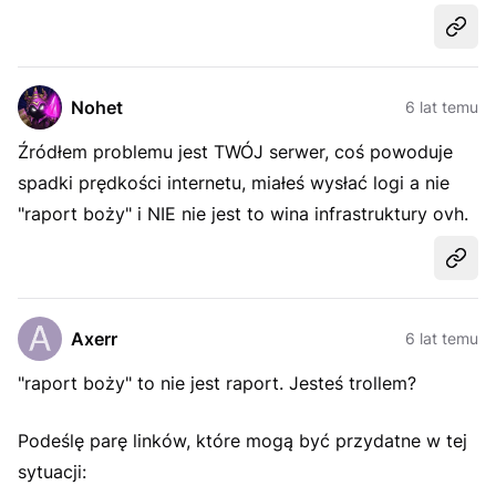
Udost
Nohet
6 lat temu
Źródłem problemu jest TWÓJ serwer, coś powoduje
spadki prędkości internetu, miałeś wysłać logi a nie
"raport boży" i NIE nie jest to wina infrastruktury ovh.
Udost
Axerr
6 lat temu
"raport boży" to nie jest raport. Jesteś trollem?
Podeślę parę linków, które mogą być przydatne w tej
sytuacji: