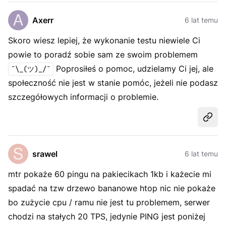
Axerr
6 lat temu
Skoro wiesz lepiej, że wykonanie testu niewiele Ci
powie to poradź sobie sam ze swoim problemem
Poprosiłeś o pomoc, udzielamy Ci jej, ale
¯\_(ツ)_/¯
społeczność nie jest w stanie pomóc, jeżeli nie podasz
szczegółowych informacji o problemie.
Udost
srawel
6 lat temu
mtr pokaże 60 pingu na pakiecikach 1kb i każecie mi
spadać na tzw drzewo bananowe htop nic nie pokaże
bo zużycie cpu / ramu nie jest tu problemem, serwer
chodzi na stałych 20 TPS, jedynie PING jest poniżej