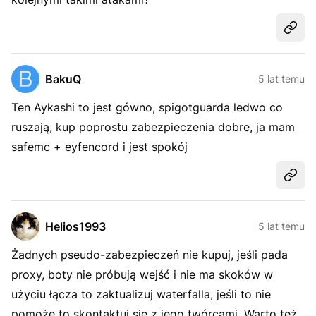
Udost
BakuQ
5 lat temu
Ten Aykashi to jest gówno, spigotguarda ledwo co
ruszają, kup poprostu zabezpieczenia dobre, ja mam
safemc + eyfencord i jest spokój
Udost
Helios1993
5 lat temu
Żadnych pseudo-zabezpieczeń nie kupuj, jeśli pada
proxy, boty nie próbują wejść i nie ma skoków w
użyciu łącza to zaktualizuj waterfalla, jeśli to nie
pomoże to skontaktuj się z jego twórcami. Warto też