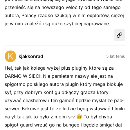
przenieść się na nowszego velocity od tego samego
autora, Polacy rzadko szukają w nim exploitów, ciężej
je w nim znaleźć i są dużo szybciej naprawiane.
Udost
kjakkonrad
5 lat temu
Hej, tak jak kolega wyżej plus pluginy które są za
DARMO W SIECI! Nie pamietam nazwy ale jest na
spigotmc polskiego autora plugin który mega blokuje
syf, przy dobrym konfigu odłączy gracza który
używać ceasherow i ten gamoń będzie myslal ze padł
serwer. Bekowe jest to ze ludzie będą wstawiać filmiki
na yt tak jak to było z moim srv 😅 To był chyba
spigot guard wrzuć go na bungee i będzie śmigał daj