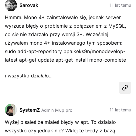
Sarovak
11 lat temu
Hmmm. Mono 4+ zainstalowało się, jednak serwer
wyrzuca błędy o problemie z połączeniem z MySQL,
co się nie zdarzało przy wersji 3+. Wcześniej
używałem mono 4+ instalowanego tym sposobem:
sudo add-apt-repository ppa:keks9n/monodevelop-
latest apt-get update apt-get install mono-complete
i wszystko działało...
Udost
SystemZ
11 lat temu
Admin lvlup.pro
Wyżej pisałeś że miałeś błędy w apt. To działało
wszystko czy jednak nie? Wklej te błędy z bazą