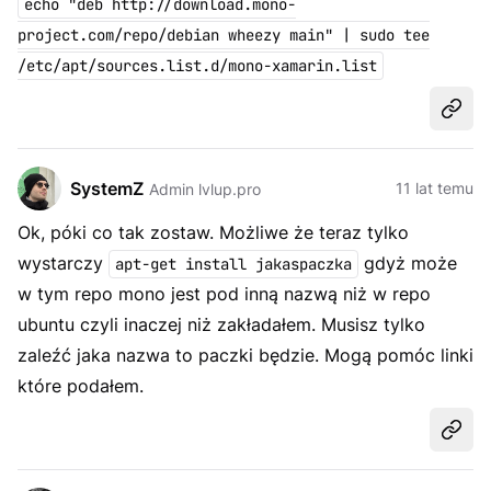
echo "deb http://download.mono-
project.com/repo/debian wheezy main" | sudo tee
/etc/apt/sources.list.d/mono-xamarin.list
Udost
SystemZ
11 lat temu
Admin lvlup.pro
Ok, póki co tak zostaw. Możliwe że teraz tylko
wystarczy
gdyż może
apt-get install jakaspaczka
w tym repo mono jest pod inną nazwą niż w repo
ubuntu czyli inaczej niż zakładałem. Musisz tylko
zaleźć jaka nazwa to paczki będzie. Mogą pomóc linki
które podałem.
Udost