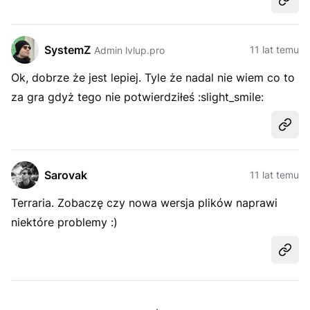
Udost
SystemZ
11 lat temu
Admin lvlup.pro
Ok, dobrze że jest lepiej. Tyle że nadal nie wiem co to
za gra gdyż tego nie potwierdziłeś :slight_smile:
Udost
Sarovak
11 lat temu
Terraria. Zobaczę czy nowa wersja plików naprawi
niektóre problemy :)
Udost