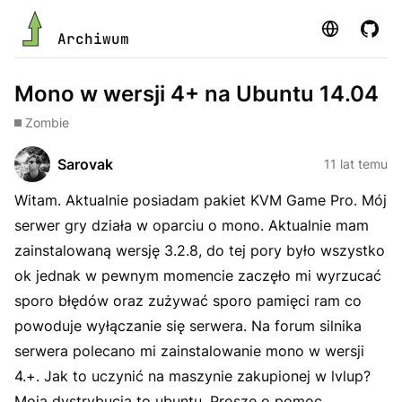
Strona
GitHu
Archiwum
Mono w wersji 4+ na Ubuntu 14.04
Zombie
Sarovak
11 lat temu
Witam. Aktualnie posiadam pakiet KVM Game Pro. Mój
serwer gry działa w oparciu o mono. Aktualnie mam
zainstalowaną wersję 3.2.8, do tej pory było wszystko
ok jednak w pewnym momencie zaczęło mi wyrzucać
sporo błędów oraz zużywać sporo pamięci ram co
powoduje wyłączanie się serwera. Na forum silnika
serwera polecano mi zainstalowanie mono w wersji
4.+. Jak to uczynić na maszynie zakupionej w lvlup?
Moja dystrybucja to ubuntu. Proszę o pomoc.