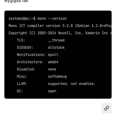
wygląda tak
systemz@pc:~$ mono --version
Mono JIT compiler version 3.2.8 (Debian 3.2.8+dfsg-
Copyright (C) 2002-2014 Novell, Inc, Xamarin Inc an
	TLS:           __thread
	SIGSEGV:       altstack
	Notifications: epoll
	Architecture:  amd64
	Disabled:      none
	Misc:          softdebug 
	LLVM:          supported, not enabled.
	GC:            sgen
Udost