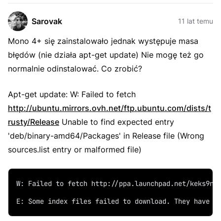
Sarovak
11 lat temu
Mono 4+ się zainstalowało jednak występuje masa
błędów (nie działa apt-get update) Nie mogę też go
normalnie odinstalować. Co zrobić?
Apt-get update:
W: Failed to fetch
http://ubuntu.mirrors.ovh.net/ftp.ubuntu.com/dists/t
rusty/Release
Unable to find expected entry
'deb/binary-amd64/Packages' in Release file (Wrong
sources.list entry or malformed file)
W: Failed to fetch http://ppa.launchpad.net/keks9n/
E: Some index files failed to download. They have b