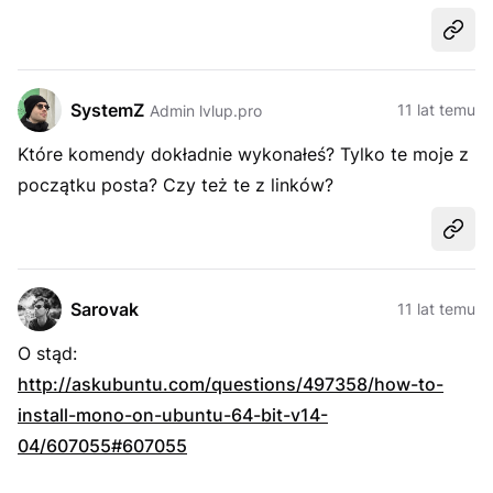
Udost
SystemZ
11 lat temu
Admin lvlup.pro
Które komendy dokładnie wykonałeś? Tylko te moje z
początku posta? Czy też te z linków?
Udost
Sarovak
11 lat temu
O stąd:
http://askubuntu.com/questions/497358/how-to-
install-mono-on-ubuntu-64-bit-v14-
04/607055#607055