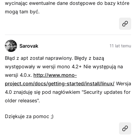
wycinając ewentualne dane dostępowe do bazy które
mogą tam być.
Udost
Sarovak
11 lat temu
Błąd z apt został naprawiony. Błędy z bazą
występowały w wersji mono 4.2+ Nie występują na
wersji 4.0.x.
http://www.mono-
project.com/docs/getting-started/install/linux/
Wersja
4.0 znajduję się pod nagłówkiem "Security updates for
older releases".
Dziękuje za pomoc ;)
Udost