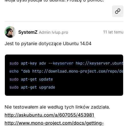
Udost
SystemZ
11 lat temu
Admin lvlup.pro
Jest to pytanie dotyczące Ubuntu 14.04
sudo
apt-key
adv
--keyserver
hkp://keyserver.ubuntu
echo
"deb http://download.mono-project.com/repo/deb
sudo
apt-get
update
sudo
apt-get
upgrade
Nie testowałem ale według tych linków zadziała.
http://askubuntu.com/a/607055/453981
http://www.mono-project.com/docs/getting-