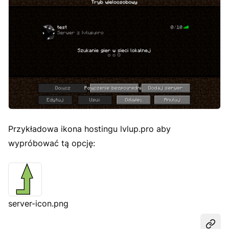
Przykładowa ikona hostingu lvlup.pro aby
wypróbować tą opcję:
server-icon.png
Udost