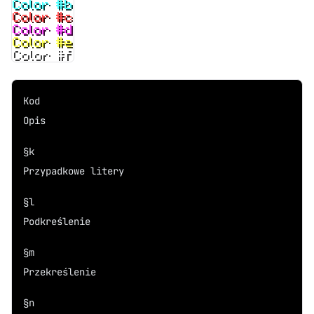
Kod
Opis
§k
Przypadkowe litery
§l
Podkreślenie
§m
Przekreślenie
§n