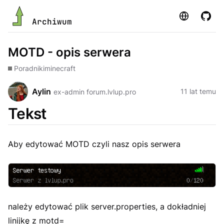
Strona
GitHu
Archiwum
MOTD - opis serwera
Poradniki
minecraft
Aylin
11 lat temu
ex-admin forum.lvlup.pro
Tekst
Aby edytować MOTD czyli nasz opis serwera
należy edytować plik
server.properties
, a dokładniej
linijkę z motd=