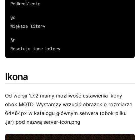
Podkreślenie
§o
Większe litery
§r
Resetuje inne kolory
Ikona
Od wersji 1.7.2 mamy możliwość ustawienia ikony
obok MOTD. Wystarczy wrzucić obrazek o rozmiarze
64x64px w katalogu głównym serwera (obok pliku
.jar) pod nazwą
server-icon.png