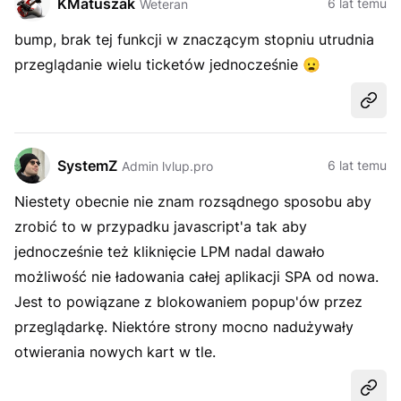
KMatuszak
6 lat temu
Weteran
bump, brak tej funkcji w znaczącym stopniu utrudnia
przeglądanie wielu ticketów jednocześnie
😦
Udost
SystemZ
6 lat temu
Admin lvlup.pro
Niestety obecnie nie znam rozsądnego sposobu aby
zrobić to w przypadku javascript'a tak aby
jednocześnie też kliknięcie LPM nadal dawało
możliwość nie ładowania całej aplikacji SPA od nowa.
Jest to powiązane z blokowaniem popup'ów przez
przeglądarkę. Niektóre strony mocno nadużywały
otwierania nowych kart w tle.
Udost