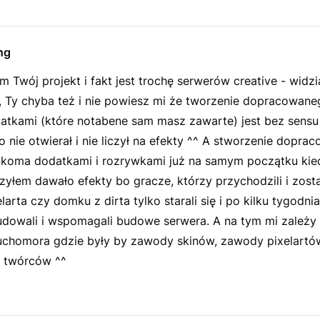
ng
m Twój projekt i fakt jest trochę serwerów creative - widzi
, Ty chyba też i nie powiesz mi że tworzenie dopracowane
atkami (które notabene sam masz zawarte) jest bez sensu 
 nie otwierał i nie liczył na efekty ^^ A stworzenie dopr
ilkoma dodatkami i rozrywkami już na samym początku kie
zyłem dawało efekty bo gracze, którzy przychodzili i zosta
larta czy domku z dirta tylko starali się i po kilku tygodnia
budowali i wspomagali budowe serwera. A na tym mi zależy 
chomora gdzie były by zawody skinów, zawody pixelartów
 twórców ^^