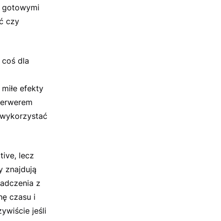
uż gotowymi
ć czy
 coś dla
miłe efekty
 serwerem
 wykorzystać
ive, lecz
y znajdują
iadczenia z
hę czasu i
wiście jeśli