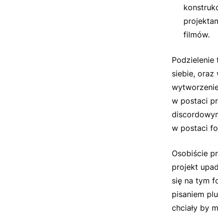
konstrukc
projektam
filmów.
Podzielenie 
siebie, oraz
wytworzenie
w postaci pr
discordowym
w postaci fo
Osobiście p
projekt upa
się na tym 
pisaniem plu
chciały by 