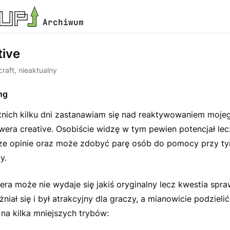
Archiwum
ive
raft, nieaktualny
ng
atnich kilku dni zastanawiam się nad reaktywowaniem moj
wera creative. Osobiście widzę w tym pewien potencjał le
e opinie oraz może zdobyć parę osób do pomocy przy tym
y.
era może nie wydaje się jakiś oryginalny lecz kwestia spra
niał się i był atrakcyjny dla graczy, a mianowicie podziel
na kilka mniejszych trybów: