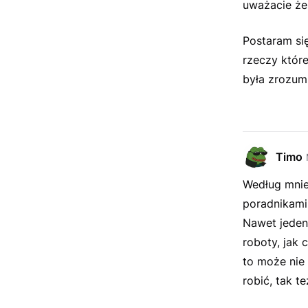
uważacie że 
Postaram si
rzeczy któr
była zrozumia
Timo
Według mnie,
poradnikami 
Nawet jeden
roboty, jak 
to może nie 
robić, tak t