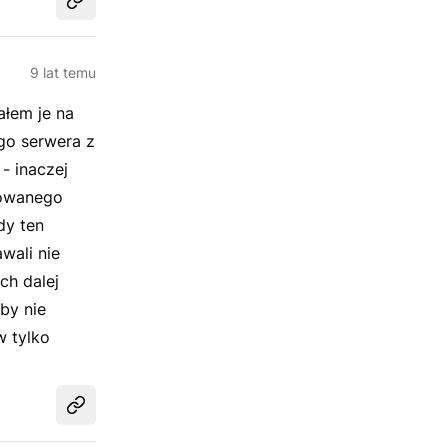
Udostępnij
9 lat temu
ałem je na
go serwera z
- inaczej
acowanego
dy ten
wali nie
ch dalej
by nie
 tylko
Udostępnij