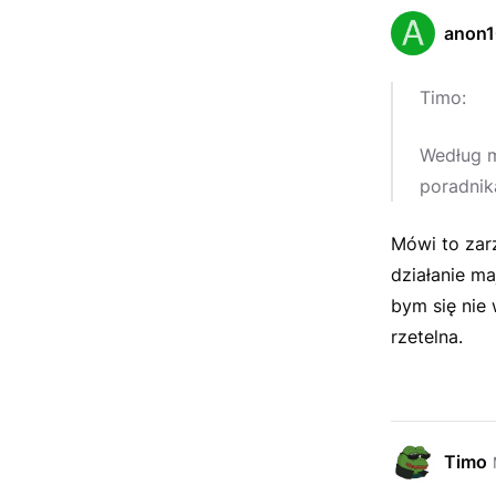
anon
Timo:
Według m
poradnika
Mówi to zar
działanie ma
bym się nie 
rzetelna.
Timo