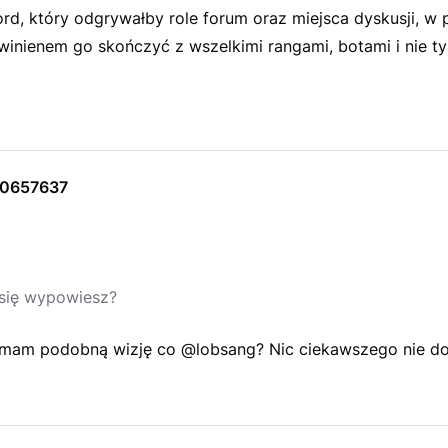
rd, który odgrywałby role forum oraz miejsca dyskusji, w 
inienem go skończyć z wszelkimi rangami, botami i nie ty
10657637
się wypowiesz?
i mam podobną wizję co @lobsang? Nic ciekawszego nie d