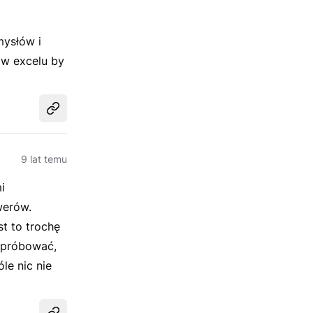
mysłów i
 w excelu by
Udostępnij
9 lat temu
i
werów.
st to trochę
ś próbować,
le nic nie