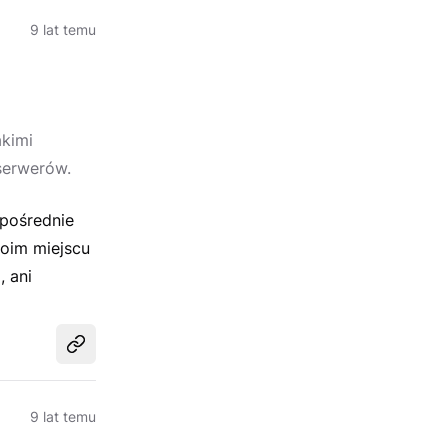
9 lat temu
akimi
 serwerów.
zpośrednie
woim miejscu
, ani
Udostępnij
9 lat temu