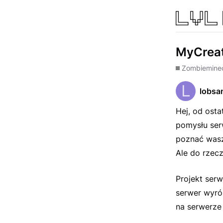
MyCreat
Zombie
minec
lobsa
Hej, od ost
pomysłu ser
poznać wasz
Ale do rzecz
Projekt serw
serwer wyróż
na serwerze 