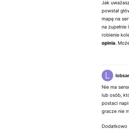
Jak uważasz.
powstał głó
mapę na serw
na zupełnie 
robienie kol
opinia
. Może
lobsa
Nie ma sensu
lub osób, k
postaci napi
gracze nie m
Dodatkowo m