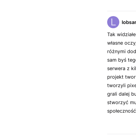
lobsa
Tak widziałe
własne oczy
różnymi dod
sam byś tego
serwera z k
projekt twor
tworzyli pixe
grali dalej 
stworzyć mu
społeczność