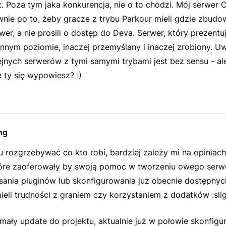
 Poza tym jaka konkurencja, nie o to chodzi. Mój serwer C
wnie po to, żeby gracze z trybu Parkour mieli gdzie zbud
er, a nie prosili o dostęp do Deva. Serwer, który prezentuj
innym poziomie, inaczej przemyślany i inaczej zrobiony. U
ejnych serwerów z tymi samymi trybami jest bez sensu - al
 ty się wypowiesz? :)
ng
 rozgrzebywać co kto robi, bardziej zależy mi na opiniac
tóre zaoferowały by swoją pomoc w tworzeniu owego serw
sania pluginów lub skonfigurowania już obecnie dostępnych
ieli trudności z graniem czy korzystaniem z dodatków :slig
ały update do projektu, aktualnie już w połowie skonfig