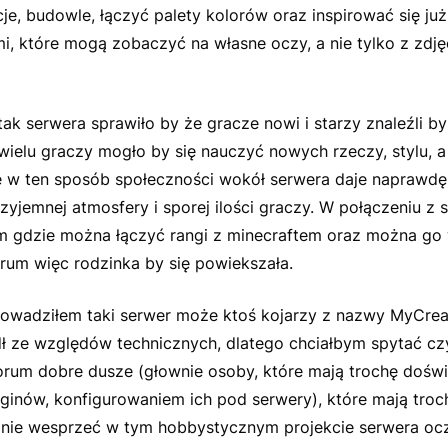
je, budowle, łączyć palety kolorów oraz inspirować się j
i, które mogą zobaczyć na własne oczy, a nie tylko z zdję
tak serwera sprawiło by że gracze nowi i starzy znaleźli by
 wielu graczy mogło by się nauczyć nowych rzeczy, stylu, a
 w ten sposób społeczności wokół serwera daje naprawdę 
zyjemnej atmosfery i sporej ilości graczy. W połączeniu z
 gdzie można łączyć rangi z minecraftem oraz można go
rum więc rodzinka by się powiekszała.
rowadziłem taki serwer może ktoś kojarzy z nazwy MyCreat
dł ze względów technicznych, dlatego chciałbym spytać cz
forum dobre dusze (głownie osoby, które mają trochę dośw
ginów, konfigurowaniem ich pod serwery), które mają troc
mnie wesprzeć w tym hobbystycznym projekcie serwera oczy