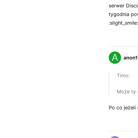
serwer Disco
tygodnia pow
:slight_smile:
anon
Timo:
Może ty 
Po co jeżel