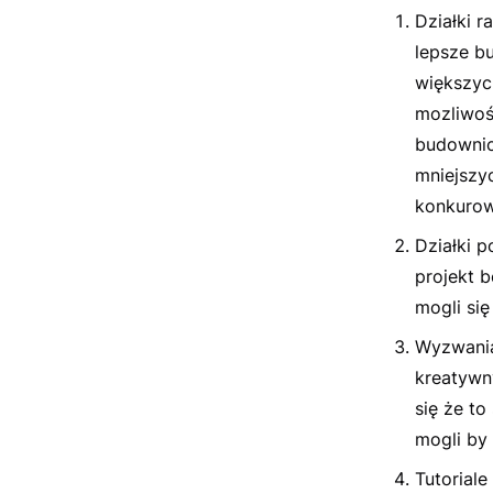
Działki r
lepsze b
większyc
mozliwoś
budownic
mniejszyc
konkurow
Działki p
projekt 
mogli si
Wyzwania
kreatywny
się że to
mogli by
Tutorial