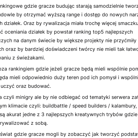
ankingowe gdzie gracze budując starają samodzielnie twor
udowle by otrzymać wyższą range i dostęp do nowych narz
h działek. Oraz by rywalizacja miała trochę więcej smaczk
ć oceniania działek by powstał ranking top5 najlepszych
zych na danym świecie by większe projekty nie przyćmiły
h oraz by bardziej doświadczeni twórcy nie mieli tak łatw
aniu z świeżakami.
oza rankingiem gdzie jeżeli gracze będą mieli wspólnie po
będa mieli odpowiednio duży teren pod ich pomysł i wspóln
ę uczyć oraz budować.
 czyli minigry ale by nie odbiegać od tematyki serwera za
m klimacie czyli: buildbattle / speed builders / kalambury
 są akurat jedne z 3 najlepszych kreatywnych trybów gdzie
 rywalizować z sobą.
e świat gdzie gracze mogli by zobaczyć jak tworzyć pods