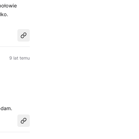
połowie
lko.
Udostępnij
9 lat temu
odam.
Udostępnij