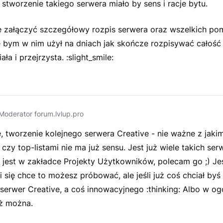
stworzenie takiego serwera miało by sens i racje bytu.
ę załączyć szczegółowy rozpis serwera oraz wszelkich po
e bym w nim użył na dniach jak skończe rozpisywać całość
ła i przejrzysta. :slight_smile:
Moderator forum.lvlup.pro
 tworzenie kolejnego serwera Creative - nie ważne z jakim
czy top-listami nie ma już sensu. Jest już wiele takich ser
 jest w zakładce Projekty Użytkowników, polecam go
;) Je
ci się chce to możesz próbować, ale jeśli już coś chciał by
serwer Creative, a coś innowacyjnego :thinking: Albo w ogó
eż można.