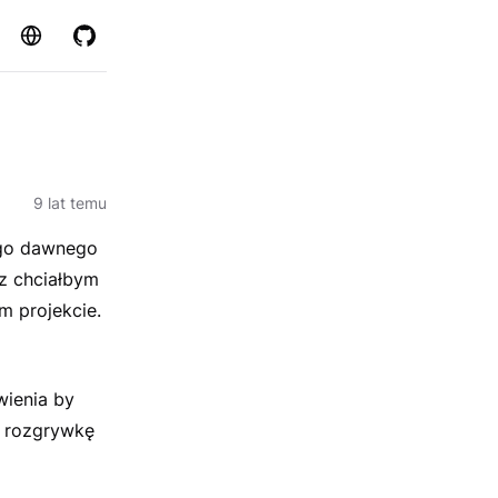
Strona
GitHub
9 lat temu
ego dawnego
cz chciałbym
 projekcie.
wienia by
ić rozgrywkę