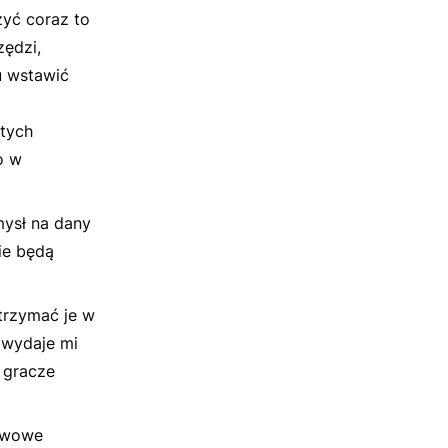
zyć coraz to
ędzi,
u wstawić
 tych
o w
mysł na dany
ie będą
trzymać je w
, wydaje mi
 gracze
tawowe