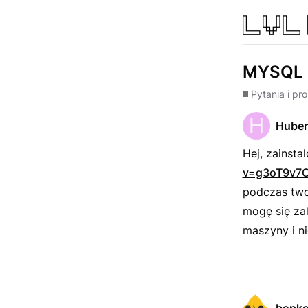
MYSQL b
Pytania i pr
Huber
Hej, zainst
v=g3oT9v7C
podczas twor
mogę się zal
maszyny i ni