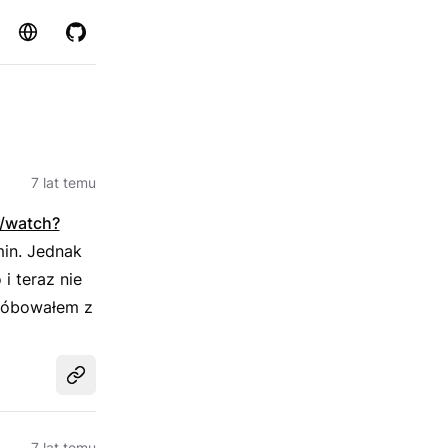
Strona
GitHub
7 lat temu
/watch?
in. Jednak
i teraz nie
próbowałem z
Udostępnij
7 lat temu