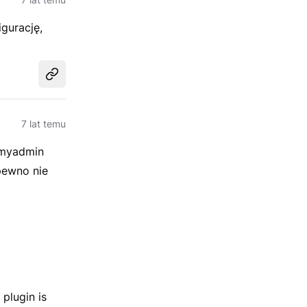
igurację,
Udostępnij
7 lat temu
pmyadmin
pewno nie
plugin is