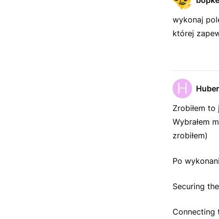
bopk
wykonaj pol
której zapew
Huber
Zrobiłem to
Wybrałem me
zrobiłem)
Po wykonani
Securing th
Connecting t