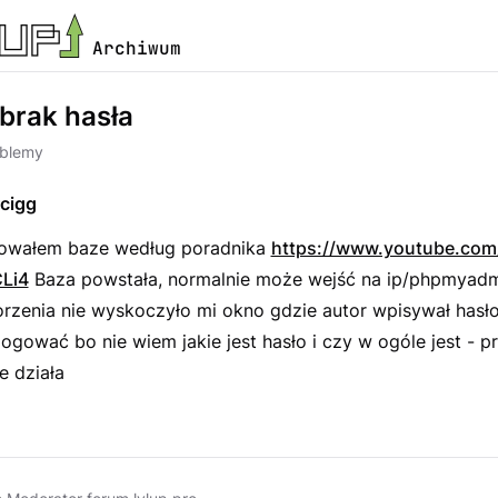
Archiwum
rak hasła
oblemy
cigg
alowałem baze według poradnika
https://www.youtube.com
Li4
Baza powstała, normalnie może wejść na ip/phpmyadm
zenia nie wyskoczyło mi okno gdzie autor wpisywał hasło 
ogować bo nie wiem jakie jest hasło i czy w ogóle jest - 
e działa