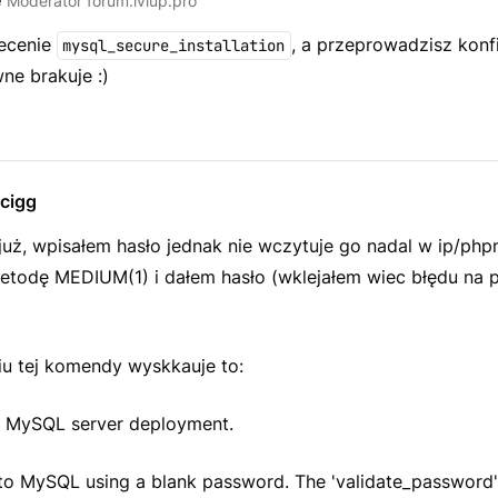
e
Moderator forum.lvlup.pro
ecenie
, a przeprowadzisz konf
mysql_secure_installation
ne brakuje :)
cigg
 już, wpisałem hasło jednak nie wczytuje go nadal w ip/ph
todę MEDIUM(1) i dałem hasło (wklejałem wiec błędu na 
u tej komendy wyskkauje to:
e MySQL server deployment.
o MySQL using a blank password. The 'validate_password' 