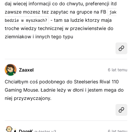
daj wiecej informacji co do chwytu, preferencji itd
zawsze mozesz tez zapytac na grupce na FB
jak
- tam sa ludzie ktorzy maja
bedzie w myszkach?
troche wiedzy technicznej w przeciwienstwie do
ziemniakow i innych tego typu
Udost
Zaaxel
6 lat temu
Chciałbym coś podobnego do Steelseries Rival 110
Gaming Mouse. Ładnie leży w dłoni i jestem mega do
niej przyzwyczajony.
Udost
DoreK
6 lat temu
α-tester v3