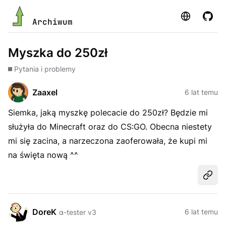
Strona
GitHu
Archiwum
Myszka do 250zł
Pytania i problemy
Zaaxel
6 lat temu
Siemka, jaką myszkę polecacie do 250zł? Będzie mi
służyła do Minecraft oraz do CS:GO. Obecna niestety
mi się zacina, a narzeczona zaoferowała, że kupi mi
na święta nową ^^
Udost
DoreK
6 lat temu
α-tester v3