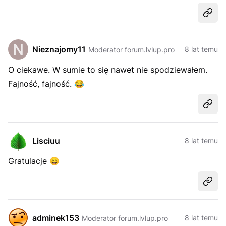
Udost
Nieznajomy11
8 lat temu
Moderator forum.lvlup.pro
O ciekawe. W sumie to się nawet nie spodziewałem.
Fajność, fajność.
😂
Udost
Lisciuu
8 lat temu
Gratulacje
😄
Udost
adminek153
8 lat temu
Moderator forum.lvlup.pro