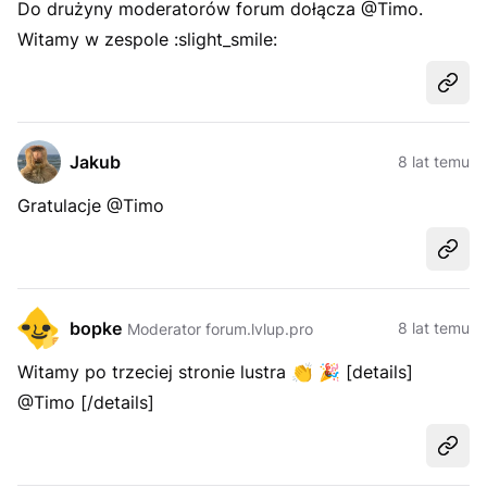
Do drużyny moderatorów forum dołącza @Timo.
Witamy w zespole :slight_smile:
Udost
Jakub
8 lat temu
Gratulacje @Timo
Udost
bopke
8 lat temu
Moderator forum.lvlup.pro
Witamy po trzeciej stronie lustra
👏
🎉
[details]
@Timo [/details]
Udost