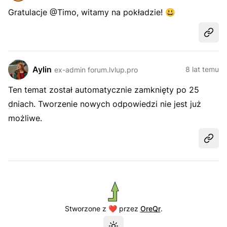
Gratulacje @Timo, witamy na pokładzie!
😃
Udost
Aylin
8 lat temu
ex-admin forum.lvlup.pro
Ten temat został automatycznie zamknięty po 25
dniach. Tworzenie nowych odpowiedzi nie jest już
możliwe.
Udost
Stworzone z ❤️ przez
OreQr
.