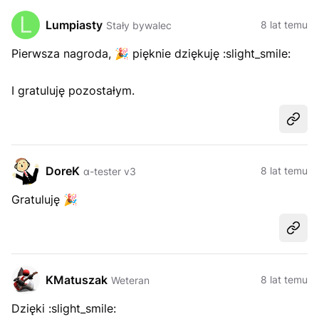
Lumpiasty
8 lat temu
Stały bywalec
Pierwsza nagroda,
🎉
pięknie dziękuję :slight_smile:
I gratuluję pozostałym.
Udost
DoreK
8 lat temu
α-tester v3
Gratuluję
🎉
Udost
KMatuszak
8 lat temu
Weteran
Dzięki :slight_smile: