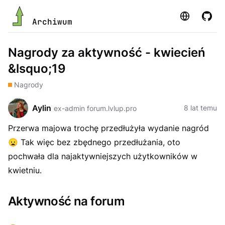
Strona
GitHu
Archiwum
Nagrody za aktywność - kwiecień
&lsquo;19
Nagrody
Aylin
8 lat temu
ex-admin forum.lvlup.pro
Przerwa majowa trochę przedłużyła wydanie nagród
😦
Tak więc bez zbędnego przedłużania, oto
pochwała dla najaktywniejszych użytkowników w
kwietniu.
Aktywność na forum