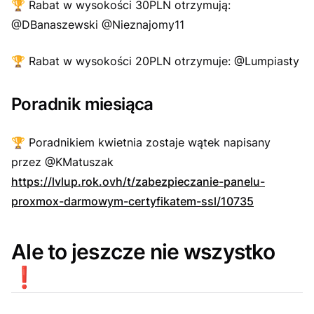
🏆
Rabat w wysokości 30PLN otrzymują:
@DBanaszewski @Nieznajomy11
🏆
Rabat w wysokości 20PLN otrzymuje: @Lumpiasty
Poradnik miesiąca
🏆
Poradnikiem kwietnia zostaje wątek napisany
przez @KMatuszak
https://lvlup.rok.ovh/t/zabezpieczanie-panelu-
proxmox-darmowym-certyfikatem-ssl/10735
Ale to jeszcze nie wszystko
❗