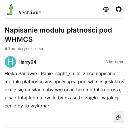
Strona
GitHu
Archiwum
Napisanie modułu płatności pod
WHMCS
Zombie
rynek-zlecę
Harry94
8 lat temu
Hejka Panowie i Panie :slight_smile: zlecę napisanie
modułu płatności sms api lvlup-a pod whmcs jeśli ktoś
czuję się na siłach aby wykonać taki moduł to proszę
pisać tutaj lub na pw ile by czasu to zajęło i w jakiej
cenie by to wykonał
Udost