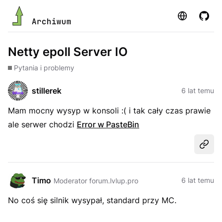
Strona
GitHu
Archiwum
Netty epoll Server IO
Pytania i problemy
stillerek
6 lat temu
Mam mocny wysyp w konsoli :( i tak cały czas prawie
ale serwer chodzi
Error w PasteBin
Udost
Timo
6 lat temu
Moderator forum.lvlup.pro
No coś się silnik wysypał, standard przy MC.