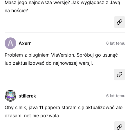
Masz jego najnowszą wersję? Jak wyglądasz z Javą
na hoście?
Udost
Axerr
6 lat temu
Problem z pluginiem ViaVersion. Spróbuj go usunąć
lub zaktualizować do najnowszej wersji.
Udost
stillerek
6 lat temu
Oby silnik, java 11 papera staram się aktualizować ale
czasami net nie pozwala
Udost