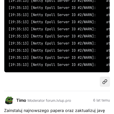
[19:3
[19:3
[19:3
[19:3
[19:3
[19:35
[19:35
[19:3
[19:35
[19:35:
Udost
Timo
6 lat temu
Moderator forum.lvlup.pro
Zainstaluj najnowszego papera oraz zaktualizuj javę