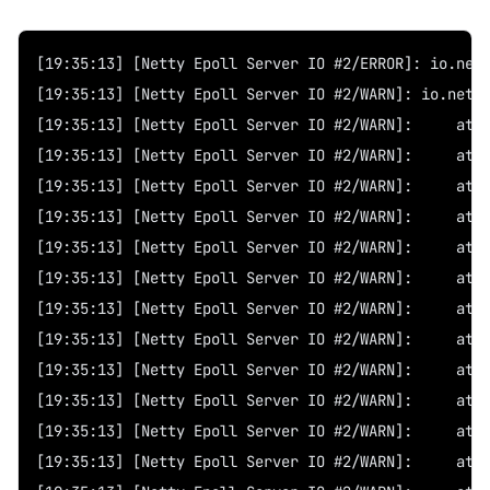
[19:35:13] [Netty Epoll Server IO #2/ERROR]: io.net
[19:35:13] [Netty Epoll Server IO #2/WARN]: io.nett
[19:3
[19:3
[19:3
[19:35
[19:35
[19:35
[19:3
[19:35
[19:35
[19:3
[19:35
[19:3