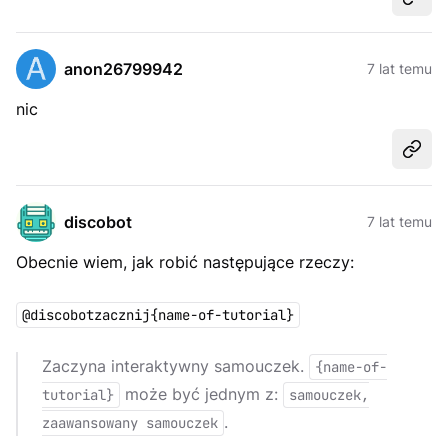
Udost
anon26799942
7 lat temu
nic
Udost
discobot
7 lat temu
Obecnie wiem, jak robić następujące rzeczy:
@discobotzacznij{name-of-tutorial}
Zaczyna interaktywny samouczek.
{name-of-
może być jednym z:
tutorial}
samouczek,
.
zaawansowany samouczek