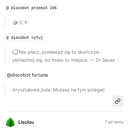
@ discobot przewiń 2d6
🎲
3, 6
@ discobot cytuj
🗨️
Nie płacz, ponieważ się to skończyło -
uśmiechnij się, bo miało to miejsce.
— Dr Seuss `
`@discobot fortuna
:kryształowa_kula: Możesz na tym polegać
Udost
Lisciuu
7 lat temu