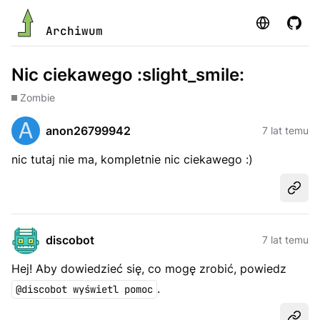
Strona
GitHu
Archiwum
Nic ciekawego :slight_smile:
Zombie
anon26799942
7 lat temu
nic tutaj nie ma, kompletnie nic ciekawego :)
Udost
discobot
7 lat temu
Hej! Aby dowiedzieć się, co mogę zrobić, powiedz
.
@discobot wyświetl pomoc