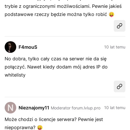
trybie z ograniczonymi możliwościami. Pewnie jakieś
podstawowe rzeczy będzie można tylko robić
😛
Udost
F4mouS
10 lat temu
No dobra, tylko cały czas na serwer nie da się
połączyć. Nawet kiedy dodam mój adres IP do
whitelisty
Udost
Nieznajomy11
10 lat temu
Moderator forum.lvlup.pro
Może chodzi o licencje serwera? Pewnie jest
niepoprawna?
😛