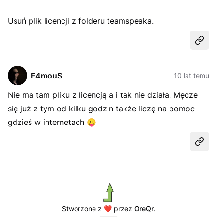
Usuń plik licencji z folderu teamspeaka.
Udost
F4mouS
10 lat temu
Nie ma tam pliku z licencją a i tak nie działa. Męcze
się już z tym od kilku godzin także liczę na pomoc
gdzieś w internetach
😛
Udost
Stworzone z ❤️ przez
OreQr
.