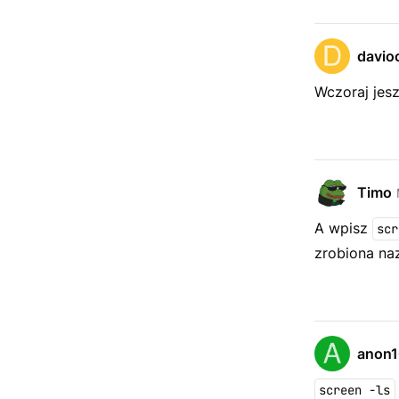
davio
Wczoraj jes
Timo
A wpisz
scr
zrobiona na
anon
screen -ls