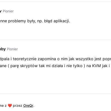
v
Pionier
inne problemy były, np. błąd aplikacji.
uby
Pionier
dpala i teoretycznie zapomina o nim jak wszystko jest pop
ne ( parę skryptów tak mi działa i nie tylko ) na KVM jak i
ne z ❤️ przez
OreQr
.