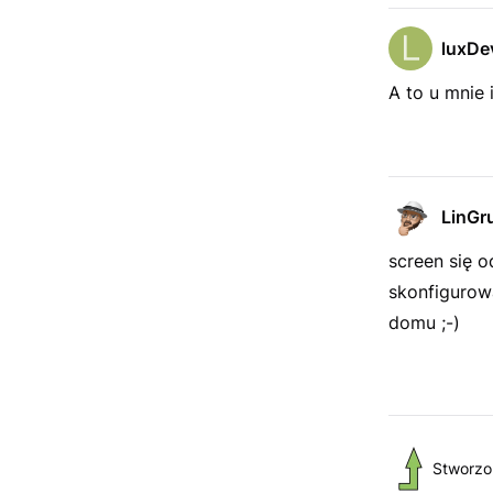
luxDe
A to u mnie 
LinGr
screen się o
skonfigurowa
domu ;-)
Stworzo