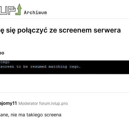
Archiwum
ę się połączyć ze screenem serwera
oo
ajomy11
Moderator forum.lvlup.pro
sane, nie ma takiego screena