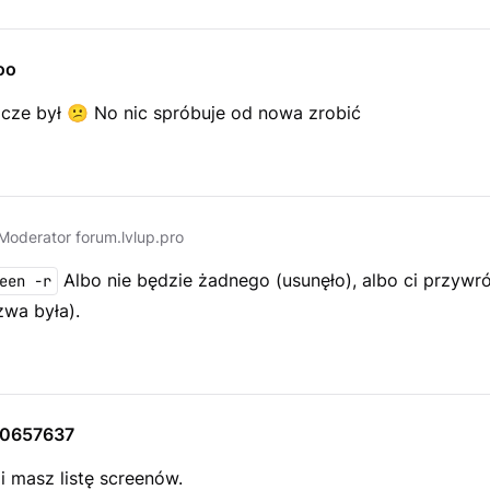
oo
zcze był
😕
No nic spróbuje od nowa zrobić
Moderator forum.lvlup.pro
Albo nie będzie żadnego (usunęło), albo ci przywró
een -r
zwa była).
10657637
i masz listę screenów.