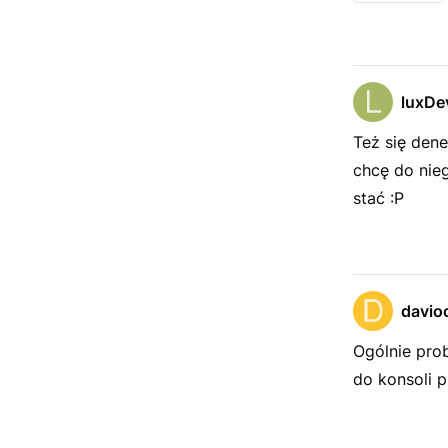
luxDe
Też się den
chcę do nie
stać :P
davio
Ogólnie pro
do konsoli 