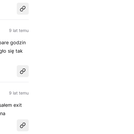
Udostępnij
9 lat temu
pare godzin
ło się tak
Udostępnij
9 lat temu
sałem exit
ena
Udostępnij