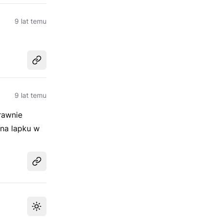
9 lat temu
Udostępnij
9 lat temu
rawnie
 na lapku w
Udostępnij
Przełącz motyw