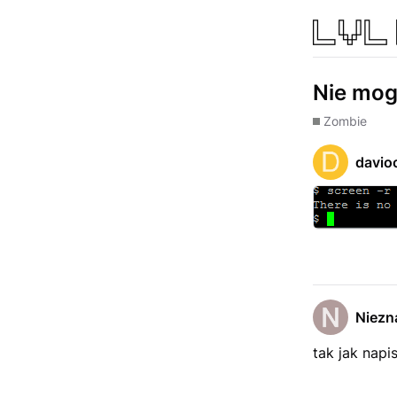
Nie mog
Zombie
davio
Niezn
tak jak napi