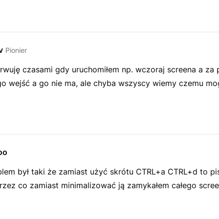
v
Pionier
erwuję czasami gdy uruchomiłem np. wczoraj screena a za 
go wejść a go nie ma, ale chyba wszyscy wiemy czemu mog
oo
blem był taki że zamiast użyć skrótu CTRL+a CTRL+d to pi
przez co zamiast minimalizować ją zamykałem całego scre