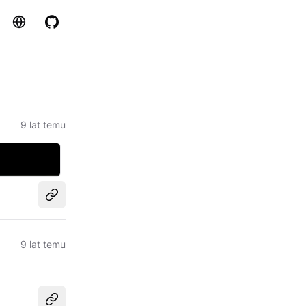
Strona
GitHub
9 lat temu
Udostępnij
9 lat temu
Udostępnij