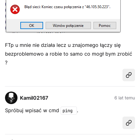
FTp u mnie nie działa lecz u znajomego łączy się
bezproblemowo a robie to samo co mogł bym zrobić
?
Udost
Kamil02167
6 lat temu
Spróbuj wpisać w cmd
.
ping
Udost