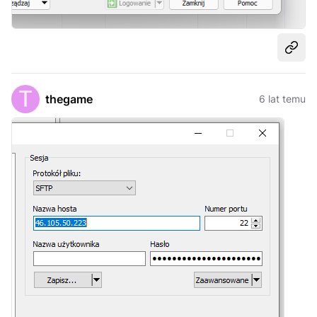
Udost
thegame
6 lat temu