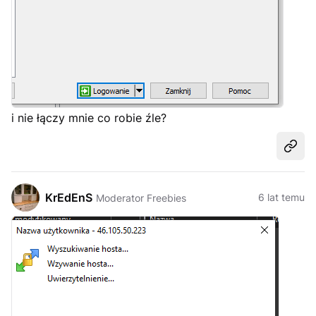
i nie łączy mnie co robie źle?
Udost
KrEdEnS
6 lat temu
Moderator Freebies