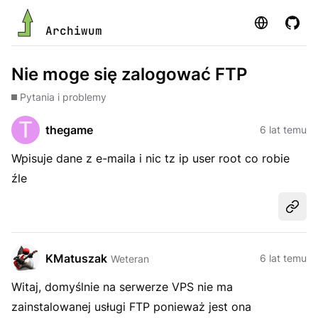
Strona
GitHu
Archiwum
Nie moge się zalogować FTP
Pytania i problemy
thegame
6 lat temu
Wpisuje dane z e-maila i nic tz ip user root co robie
źle
Udost
KMatuszak
6 lat temu
Weteran
Witaj, domyślnie na serwerze VPS nie ma
zainstalowanej usługi FTP ponieważ jest ona