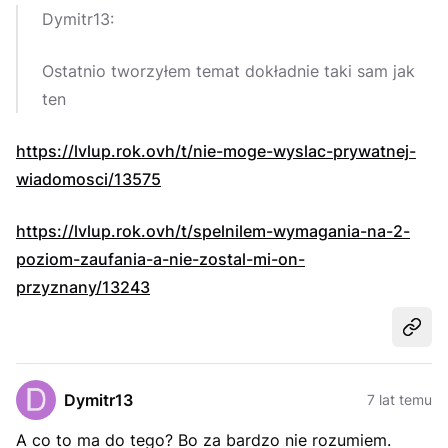
Dymitr13:
Ostatnio tworzyłem temat dokładnie taki sam jak
ten
https://lvlup.rok.ovh/t/nie-moge-wyslac-prywatnej-
wiadomosci/13575
https://lvlup.rok.ovh/t/spelnilem-wymagania-na-2-
poziom-zaufania-a-nie-zostal-mi-on-
przyznany/13243
Udost
Dymitr13
7 lat temu
A co to ma do tego? Bo za bardzo nie rozumiem.