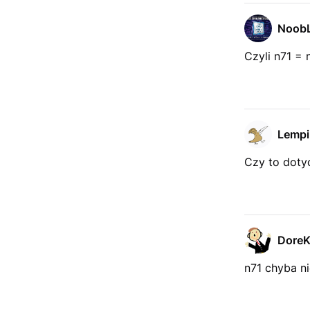
Noob
Czyli n71 = 
Lempi
Czy to doty
Dore
n71 chyba ni