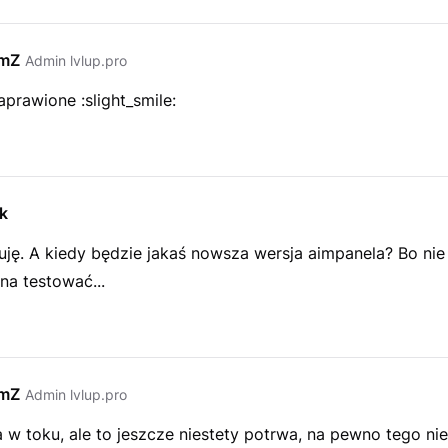
emZ
Admin lvlup.pro
aprawione :slight_smile:
k
uję. A kiedy będzie jakaś nowsza wersja aimpanela? Bo nie
na testować...
emZ
Admin lvlup.pro
w toku, ale to jeszcze niestety potrwa, na pewno tego ni