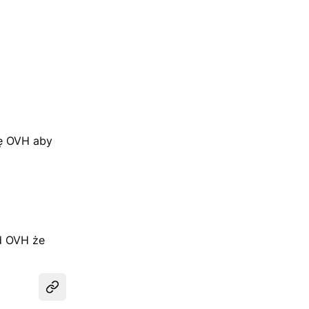
ję OVH aby
od OVH że
Udostępnij