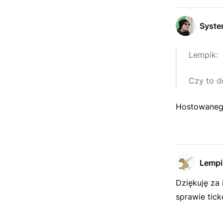
Syst
Lempik:
Czy to d
Hostowanego
Lempi
Dziękuję za 
sprawie tick