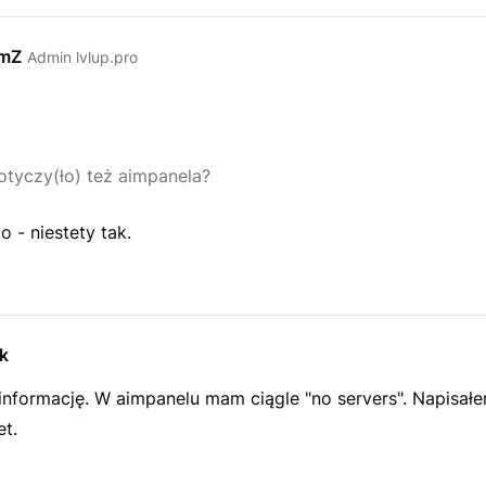
emZ
Admin lvlup.pro
otyczy(ło) też aimpanela?
 - niestety tak.
k
informację. W aimpanelu mam ciągle "no servers". Napisałe
et.