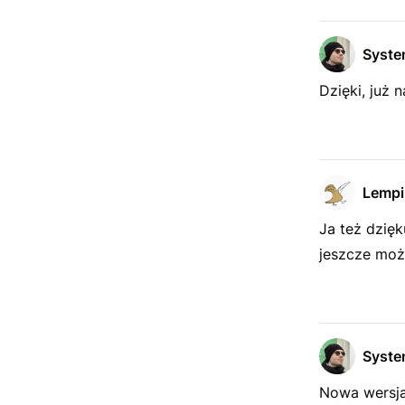
Syst
Dzięki, już n
Lempi
Ja też dzięk
jeszcze moż
Syst
Nowa wersja 