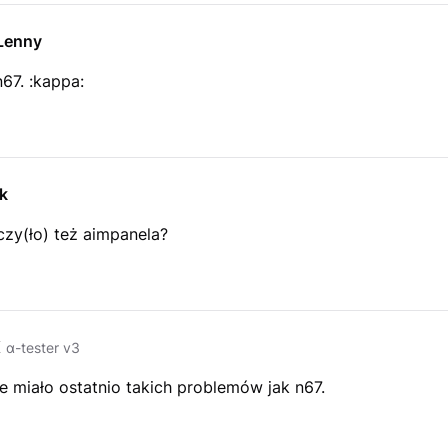
Lenny
n67. :kappa:
k
czy(ło) też aimpanela?
K
α-tester v3
e miało ostatnio takich problemów jak n67.