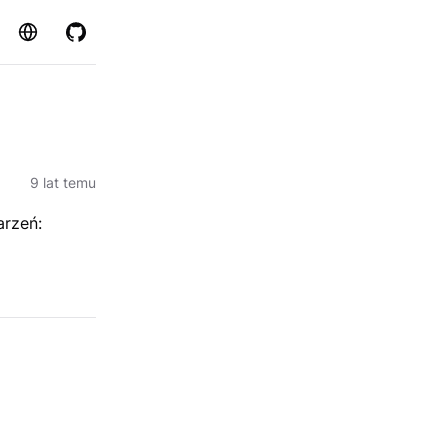
Strona
GitHub
9 lat temu
arzeń: