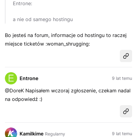
Entrone:
a nie od samego hostingu
Bo jesteś na forum, informacje od hostingu to raczej
miejsce ticketów :woman_shrugging:
Udost
Entrone
9 lat temu
@DoreK Napisałem wczoraj zgłoszenie, czekam nadal
na odpowiedź :)
Udost
Kamilkime
9 lat temu
Regularny