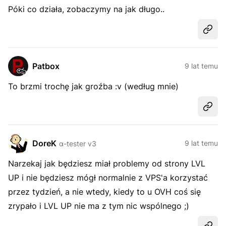
Póki co działa, zobaczymy na jak długo..
Udost
Patbox
9 lat temu
To brzmi trochę jak groźba :v (według mnie)
Udost
DoreK
9 lat temu
α-tester v3
Narzekaj jak będziesz miał problemy od strony LVL
UP i nie będziesz mógł normalnie z VPS'a korzystać
przez tydzień, a nie wtedy, kiedy to u OVH coś się
zrypało i LVL UP nie ma z tym nic wspólnego ;)