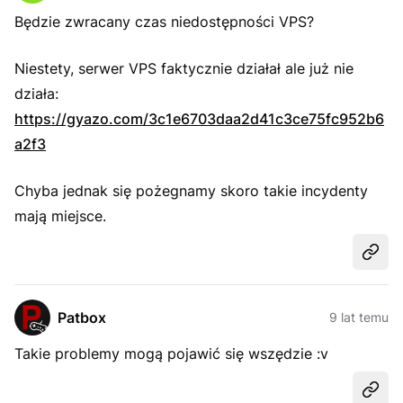
Będzie zwracany czas niedostępności VPS?
Niestety, serwer VPS faktycznie działał ale już nie
działa:
https://gyazo.com/3c1e6703daa2d41c3ce75fc952b6
a2f3
Chyba jednak się pożegnamy skoro takie incydenty
mają miejsce.
Udost
Patbox
9 lat temu
Takie problemy mogą pojawić się wszędzie :v
Udost