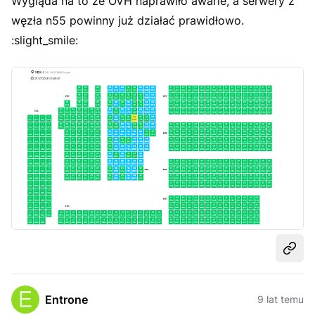
Wygląda na to że OVH naprawiło awarie, a serwery z
węzła n55 powinny już działać prawidłowo.
:slight_smile:
Udost
Entrone
9 lat temu