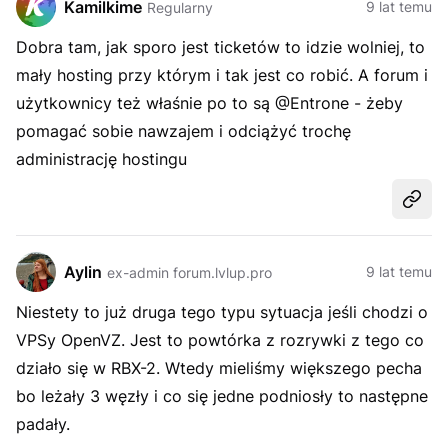
Kamilkime
9 lat temu
Regularny
Dobra tam, jak sporo jest ticketów to idzie wolniej, to
mały hosting przy którym i tak jest co robić. A forum i
użytkownicy też właśnie po to są @Entrone - żeby
pomagać sobie nawzajem i odciążyć trochę
administrację hostingu
Udost
Aylin
9 lat temu
ex-admin forum.lvlup.pro
Niestety to już druga tego typu sytuacja jeśli chodzi o
VPSy OpenVZ. Jest to powtórka z rozrywki z tego co
działo się w RBX-2. Wtedy mieliśmy większego pecha
bo leżały 3 węzły i co się jedne podniosły to następne
padały.