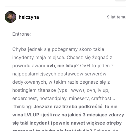
helczyna
9 lat temu
Entrone:
Chyba jednak się pożegnamy skoro takie
incydenty mają miejsce. Chcesz się żegnać z
powodu awarii
ovh, nie lvlup
? OVH to jeden z
najpopularniejszych dostawców serwerów
dedykowanych, w takim razie żegnasz się z
hostingiem titanaxe (vps i www), ovh, lvlup,
enderchest, hostandplay, mineserv, crafthost...
:thinking:
Jeszcze raz trzeba podkreślić, to nie
wina LVLUP i jeśli raz na jakieś 3 miesiące zdarzy
się taki incydent (pewnie nawet większe otręby
czasowe) to chyba nie jest tak źle?
Szkoda, że