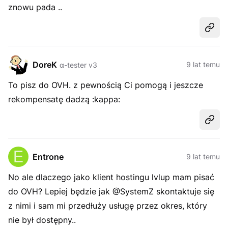
znowu pada ..
Udost
DoreK
9 lat temu
α-tester v3
To pisz do OVH. z pewnością Ci pomogą i jeszcze
rekompensatę dadzą :kappa:
Udost
Entrone
9 lat temu
No ale dlaczego jako klient hostingu lvlup mam pisać
do OVH? Lepiej będzie jak @SystemZ skontaktuje się
z nimi i sam mi przedłuży usługę przez okres, który
nie był dostępny..