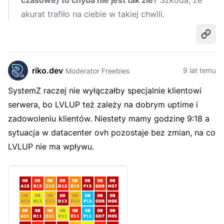
akurat trafiło na ciebie w takiej chwili.
Udost
riko.dev
9 lat temu
Moderator Freebies
SystemZ raczej nie wyłączałby specjalnie klientowi
serwera, bo LVLUP też zależy na dobrym uptime i
zadowoleniu klientów. Niestety mamy godzinę 9:18 a
sytuacja w datacenter ovh pozostaje bez zmian, na co
LVLUP nie ma wpływu.