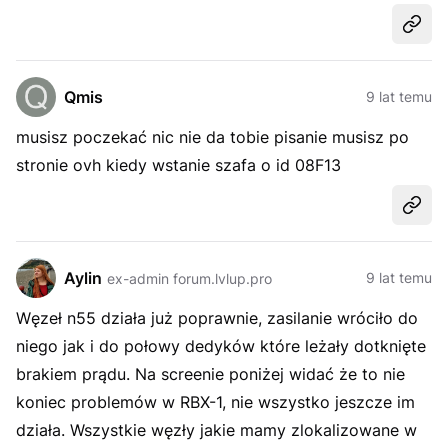
Udost
Qmis
9 lat temu
musisz poczekać nic nie da tobie pisanie musisz po
stronie ovh kiedy wstanie szafa o id 08F13
Udost
Aylin
9 lat temu
ex-admin forum.lvlup.pro
Węzeł n55 działa już poprawnie, zasilanie wróciło do
niego jak i do połowy dedyków które leżały dotknięte
brakiem prądu. Na screenie poniżej widać że to nie
koniec problemów w RBX-1, nie wszystko jeszcze im
działa. Wszystkie węzły jakie mamy zlokalizowane w