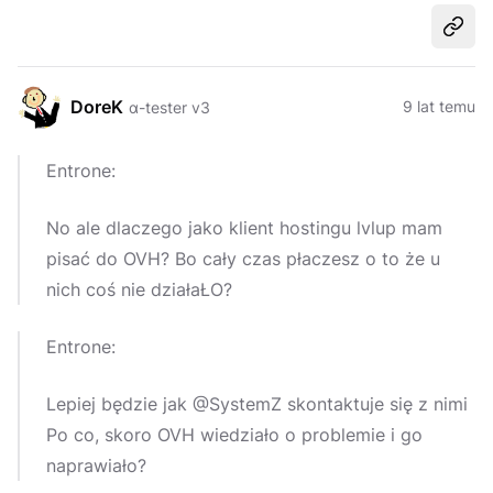
Udost
DoreK
9 lat temu
α-tester v3
Entrone:
No ale dlaczego jako klient hostingu lvlup mam
pisać do OVH? Bo cały czas płaczesz o to że u
nich coś nie działaŁO?
Entrone:
Lepiej będzie jak @SystemZ skontaktuje się z nimi
Po co, skoro OVH wiedziało o problemie i go
naprawiało?