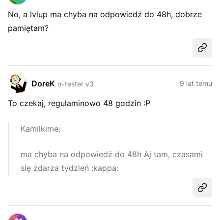
No, a lvlup ma chyba na odpowiedź do 48h, dobrze
pamiętam?
Udost
DoreK
9 lat temu
α-tester v3
To czekaj,
regulaminowo
48 godzin :P
Kamilkime:
ma chyba na odpowiedź do 48h Aj tam, czasami
się zdarza tydzień :kappa:
Udost