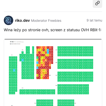
Udost
riko.dev
9 lat temu
Moderator Freebies
Wina leży po stronie ovh, screen z statusu OVH RBX-1: