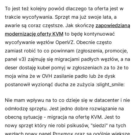
To jest też kolejny powód dlaczego ta oferta jest w
trakcie wycofywania. Sprzęt ma już swoje lata, a
awarie są coraz częstsze. Jak skończę
zapowiedzianą
modernizację oferty KVM
to będę kontynuować
wycofywanie węzłów OpenVZ. Obecnie często
zamiast robić to co powinnam (zgłoszenia, promocje,
panel v3) zajmuję się migracjami padłych węzłów, a na
deser dostaję kubeł pomyj w zgłoszeniach za to że to
moja wina że w OVH zasilanie padło lub że dysk
postanowił wyzionąć ducha ze zużycia :slight_smile:
Nie mam wpływu na to co dzieje się w datacenter i nie
odmłodzę sprzętu. Jest jedno dobre rozwiązanie na
obecną sytuację - migracja na ofertę KVM. Jest to
nowy sprzęt który nie robi psikusów, "siedzi" na tych
węzłach nowy panel Proxmox oraz są ogólnie większe