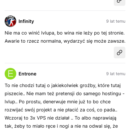
Udost
Infinity
9 lat temu
Nie ma co winić lvlupa, bo wina nie leży po tej stronie.
Awarie to rzecz normalna, wydarzyć się może zawsze.
Udost
Entrone
9 lat temu
To nie chodzi tutaj o jakiekolwiek groźby, które tutaj
piszecie.. Nie mam też pretensji do samego hostingu -
lvlup.. Po prostu, denerwuje mnie już to bo chce
rozwijać swój projekt a nie płacić za coś, co pada..
Wczoraj to 3x VPS nie działał .. To albo naprawiają
tak, żeby to miało ręce i nogi a nie na odwal się, że