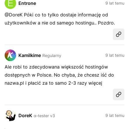
Entrone
9 lat temu
@DoreK Póki co to tylko dostaje informację od
użytkowników a nie od samego hostingu.. Pozdro.
Udost
Kamilkime
9 lat temu
Regularny
Ale robi to zdecydowana większość hostingów
dostępnych w Polsce. No chyba, że chcesz iść do
nazwa.pl i płacić za to samo 2-3 razy więcej
Udost
DoreK
9 lat temu
α-tester v3