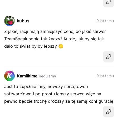
Udost
kubus
9 lat temu
Z jakiej racji mają zmniejszyć cenę, bo jakiś serwer
TeamSpeak sobie tak życzy? Kurde, jak by się tak
dało to świat byłby lepszy
😉
Udost
Kamilkime
9 lat temu
Regularny
Jest to zupełnie inny, nowszy sprzętowo i
software'owo i po prostu lepszy serwer, więc na
pewno będzie trochę droższy za tę samą konfigurację
Udost