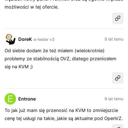
możliwości w tej ofercie.
Udost
DoreK
9 lat temu
α-tester v3
Od siebie dodam że też miałem (wielokrotnie)
problemy ze stabilnością OVZ, dlatego przeniosłem
się na KVM ;)
Udost
Entrone
9 lat temu
To jak już mam się przenosić na KVM to zmniejszcie
cenę tej usługi na takie, jakie są aktualne pod OpenVZ.