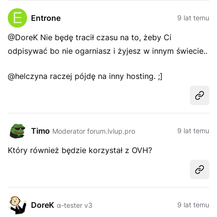
Entrone
9 lat temu
@DoreK Nie będę tracił czasu na to, żeby Ci
odpisywać bo nie ogarniasz i żyjesz w innym świecie..
@helczyna raczej pójdę na inny hosting. ;]
Udost
Timo
9 lat temu
Moderator forum.lvlup.pro
Który również będzie korzystał z OVH?
Udost
DoreK
9 lat temu
α-tester v3