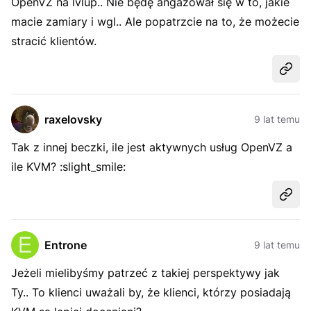
OpenVZ na lvlup.. Nie będę angażował się w to, jakie
macie zamiary i wgl.. Ale popatrzcie na to, że możecie
stracić klientów.
Udost
raxelovsky
9 lat temu
Tak z innej beczki, ile jest aktywnych usług OpenVZ a
ile KVM? :slight_smile:
Udost
Entrone
9 lat temu
Jeżeli mielibyśmy patrzeć z takiej perspektywy jak
Ty.. To klienci uważali by, że klienci, którzy posiadają