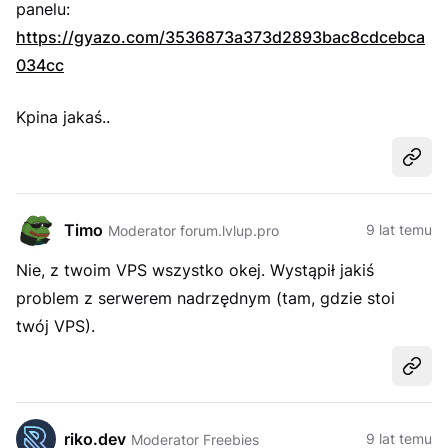
panelu:
https://gyazo.com/3536873a373d2893bac8cdcebca
034cc
Kpina jakaś..
Udost
Timo
9 lat temu
Moderator forum.lvlup.pro
Nie, z twoim VPS wszystko okej. Wystąpił jakiś
problem z serwerem nadrzędnym (tam, gdzie stoi
twój VPS).
Udost
riko.dev
9 lat temu
Moderator Freebies