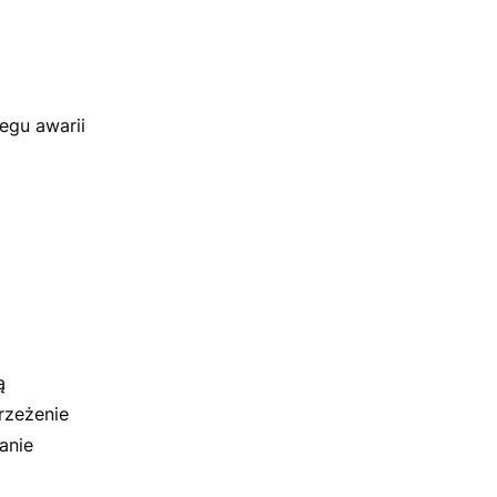
egu awarii
ą
rzeżenie
anie