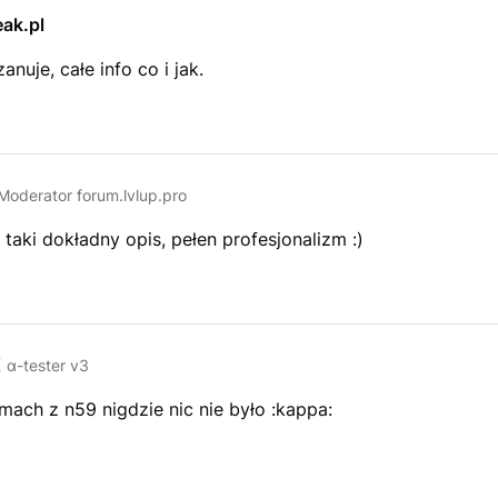
ak.pl
zanuje, całe info co i jak.
Moderator forum.lvlup.pro
 taki dokładny opis, pełen profesjonalizm :)
K
α-tester v3
mach z n59 nigdzie nic nie było :kappa: