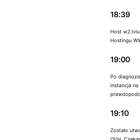
18:39
Host w2.lvlu
Hostingu W
19:00
Po diagnozi
instancja na
prawdopodob
19:10
Zostało utwo
OVH. Czekam