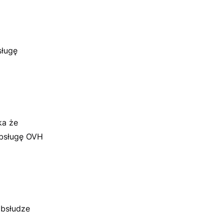
sługę
ka że
 obsługę OVH
obsłudze