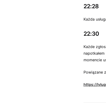
22:28
Każda usług
22:30
Każde zgłosz
napotkałem 
momencie usł
Powiązane z
https://lvl