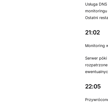
Usługa DNS w
monitoringu 
Ostatni rest
21:02
Monitoring 
Serwer póki
rozpatrzone
ewentualnyc
22:05
Przywrócon