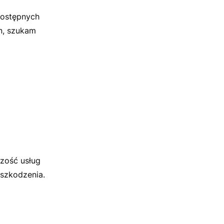
dostępnych
n, szukam
szość usług
szkodzenia.