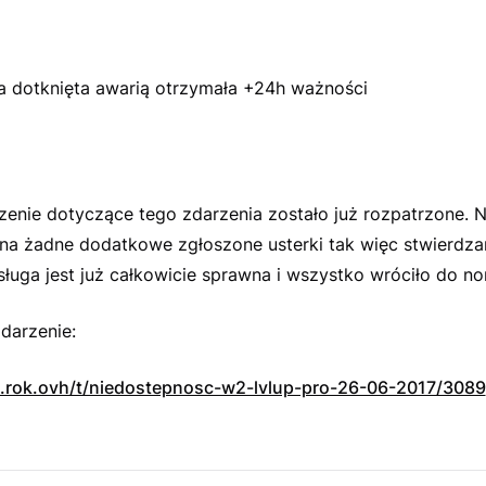
a dotknięta awarią otrzymała +24h ważności
enie dotyczące tego zdarzenia zostało już rozpatrzone. N
na żadne dodatkowe zgłoszone usterki tak więc stwierdz
uga jest już całkowicie sprawna i wszystko wróciło do no
darzenie:
up.rok.ovh/t/niedostepnosc-w2-lvlup-pro-26-06-2017/3089