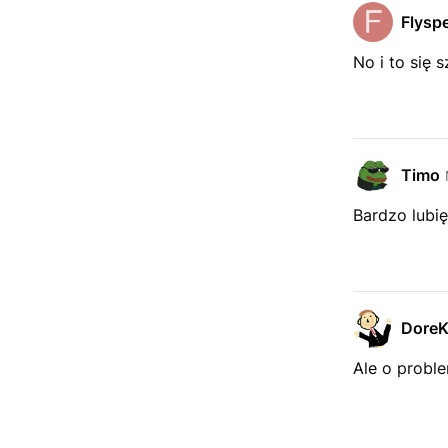
Flyspe
No i to się s
Timo
Bardzo lubię
Dore
Ale o proble