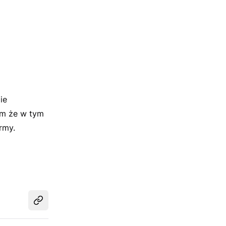
ie
am że w tym
rmy.
Udostępnij