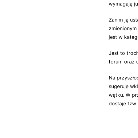
wymagają już
Zanim ją us
zmienionym a
jest w kateg
Jest to tro
forum oraz u
Na przyszłoś
sugeruję wkl
wątku. W pr
dostaje tzw.