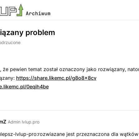
Archiwum
iązany problem
odrzucone
 że pewien temat został oznaczony jako rozwiązany, natom
iązany:
https://share.likemc.pl/g8o8x8cv
e.likemc.pl/0eqih4be
emZ
Admin lvlup.pro
ulepsz-lvlup-pro:rozwiazane jest przeznaczona dla wątków 