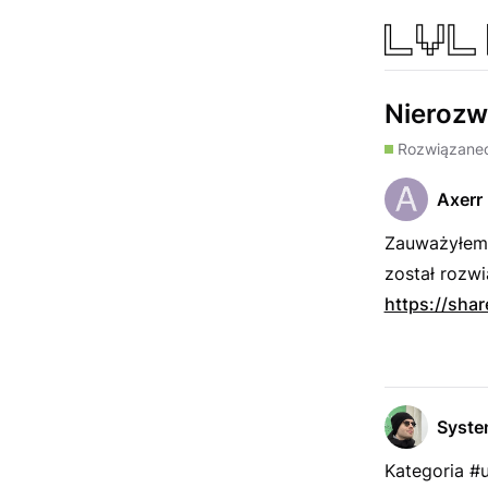
Nierozw
Rozwiązane
Axerr
Zauważyłem,
został rozw
https://shar
Syst
Kategoria #