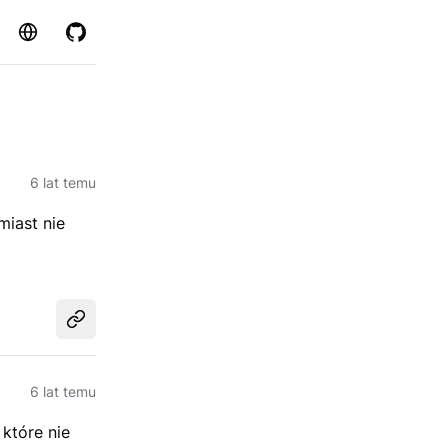
Strona
GitHub
6 lat temu
iast nie
Udostępnij
6 lat temu
które nie