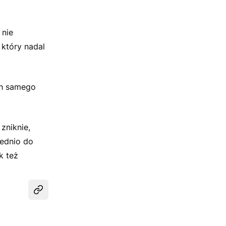
 nie
 który nadal
ch samego
zniknie,
rednio do
k też
Udostępnij