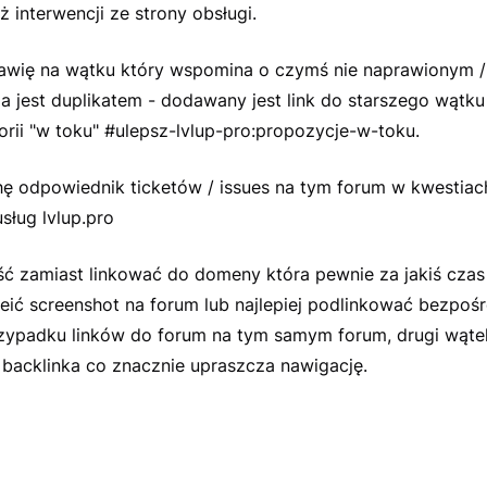
 interwencji ze strony obsługi.
tawię na wątku który wspomina o czymś nie naprawionym /
 jest duplikatem - dodawany jest link do starszego wątku
orii "w toku" #ulepsz-lvlup-pro:propozycje-w-toku.
chę odpowiednik ticketów / issues na tym forum w kwestia
sług lvlup.pro
ć zamiast linkować do domeny która pewnie za jakiś czas 
eić screenshot na forum lub najlepiej podlinkować bezpoś
zypadku linków do forum na tym samym forum, drugi wąte
 backlinka co znacznie upraszcza nawigację.