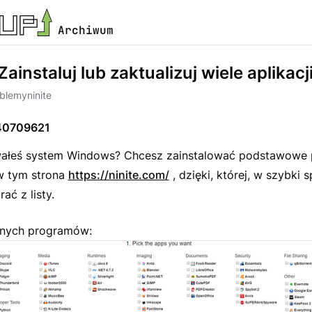
Archiwum
 Zainstaluj lub zaktualizuj wiele aplikacj
oblemy
ninite
40709621
wałeś system Windows? Chcesz zainstalować podstawowe
w tym strona
https://ninite.com/
, dzięki, której, w szybki 
ć z listy.
pnych programów: