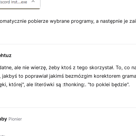
omatycznie pobierze wybrane programy, a następnie je zain
ehtuz
atne, ale nie wierzę, żeby ktoś z tego skorzystał. To, co na
, jakbyś to poprawiał jakimś bezmózgim korektorem gram
ęki, której", ale literówki są :thonking:. "to poklei będzie".
uby
Pionier