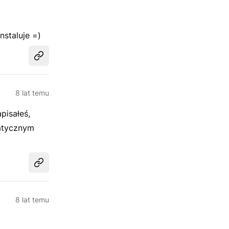
staluje =)
Udostępnij
8 lat temu
pisałeś,
atycznym
Udostępnij
8 lat temu