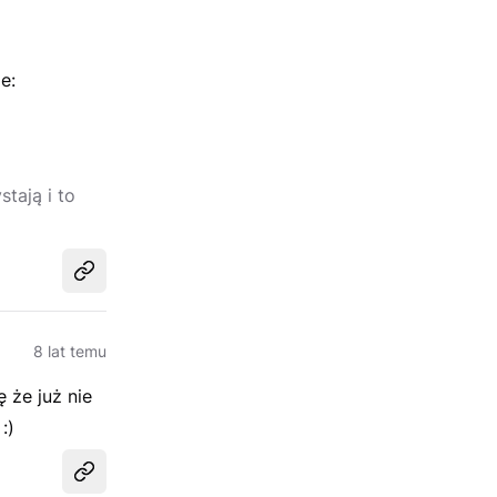
e:
tają i to
Udostępnij
8 lat temu
 że już nie
:)
Udostępnij