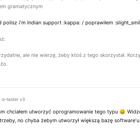
rem gramatycznym
 polisz i'm Indian support :kappa: / poprawiłem :slight_smil
uz:
zydatne, ale nie wierzę, żeby ktoś z tego skorzystał. Korzys
żo.
K
α-tester v3
sam chciałem utworzyć oprogramowanie tego typu
😄
Widzę
trzeby, no chyba żebym utworzył większą bazę software'u 