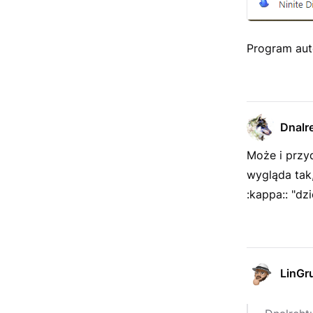
Program aut
Dnalr
Może i przyd
wygląda tak
:kappa:: "dzi
LinGr