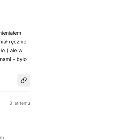
zmieniałem
iał ręcznie
ło ( ale w
mami - było
Udostępnij
8 lat temu
im