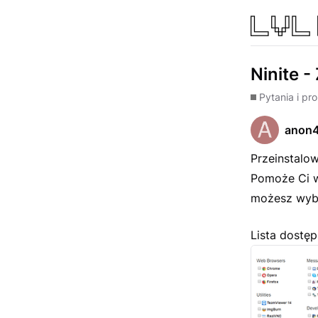
Ninite -
Pytania i pr
anon
Przeinstalo
Pomoże Ci 
możesz wybra
Lista dostę