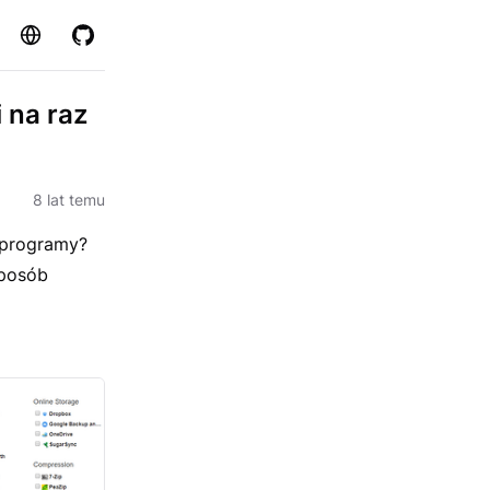
Strona
GitHub
i na raz
8 lat temu
 programy?
sposób