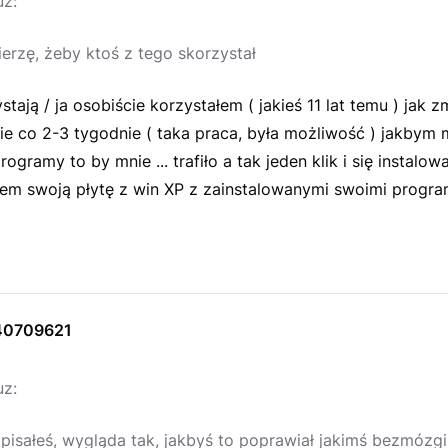
uz:
ierzę, żeby ktoś z tego skorzystał
stają / ja osobiście korzystałem ( jakieś 11 lat temu ) jak 
 co 2-3 tygodnie ( taka praca, była możliwość ) jakbym m
ogramy to by mnie ... trafiło a tak jeden klik i się instalowa
łem swoją płytę z win XP z zainstalowanymi swoimi progra
40709621
uz:
apisałeś, wygląda tak, jakbyś to poprawiał jakimś bezmózg