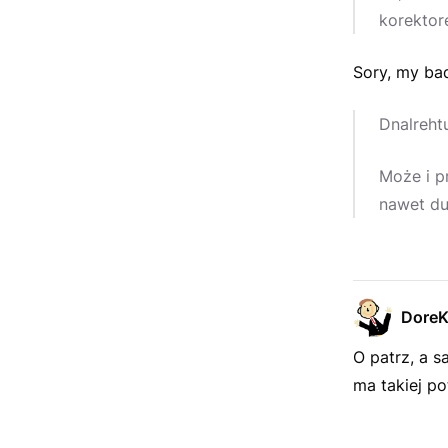
korekto
Sory, my bad
Dnalreht
Może i pr
nawet du
Dore
O patrz, a 
ma takiej po