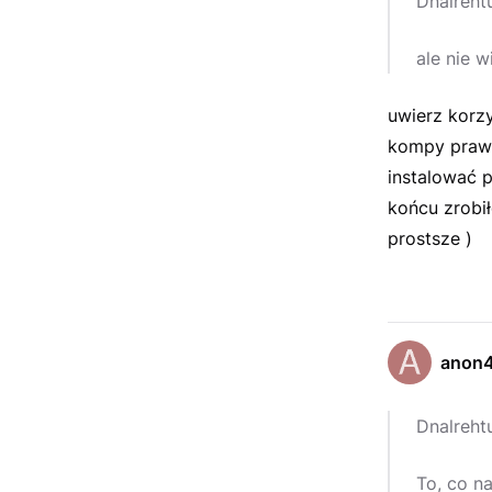
Dnalreht
ale nie w
uwierz korzy
kompy prawie
instalować pr
końcu zrobi
prostsze )
anon
Dnalreht
To, co n