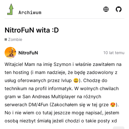
Strona
GitHu
Archiwum
NitroFuN wita :D
Zombie
NitroFuN
10 lat temu
Witajcie! Mam na imię Szymon i właśnie zawitałem na
ten hosting (i mam nadzieje, że będę zadowolony z
usług oferowanych przez lvlup
😃
). Chodzę do
technikum na profil informatyk. W wolnych chwilach
gram w San Andreas Multiplayer na różnych
serwerach DM/4Fun (Zakochałem się w tej grze
😍
).
No i nie wiem co tutaj jeszcze mogę napisać, jestem
osobą niezbyt śmiałą jeżeli chodzi o takie posty xd