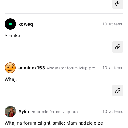
Udost
koweq
10 lat temu
Siemka!
Udost
adminek153
10 lat temu
Moderator forum.lvlup.pro
Witaj.
Udost
Aylin
10 lat temu
ex-admin forum.lvlup.pro
Witaj na forum :slight_smile: Mam nadzieję że