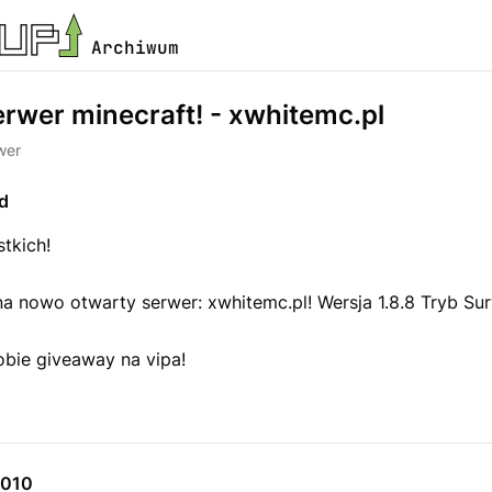
Archiwum
rwer minecraft! - xwhitemc.pl
wer
d
tkich!
 nowo otwarty serwer: xwhitemc.pl! Wersja 1.8.8 Tryb Surv
obie giveaway na vipa!
9010