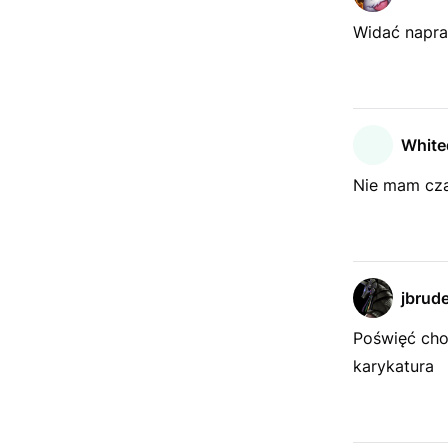
Widać napra
White
Nie mam cza
jbrud
Poświęć choc
karykatura