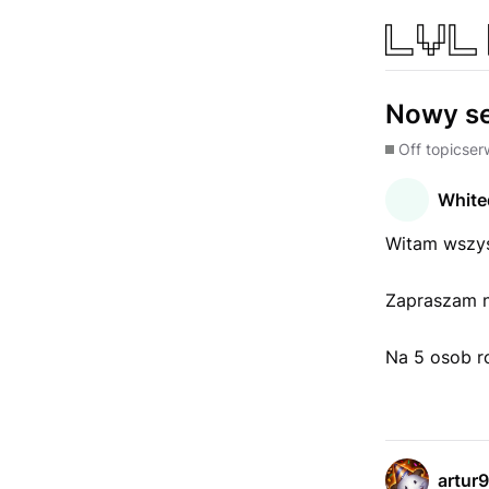
Nowy se
Off topic
ser
White
Witam wszys
Zapraszam na
Na 5 osob r
artur