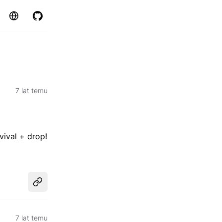
Strona
GitHub
7 lat temu
ival + drop!
Udostępnij
7 lat temu