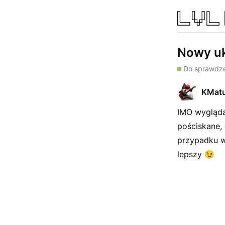
Nowy ukł
Do sprawdze
KMat
IMO wygląda
pościskane,
przypadku w
lepszy
😉