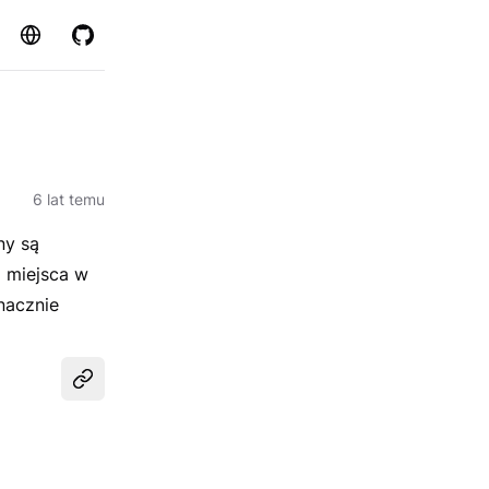
Strona
GitHub
6 lat temu
ny są
 miejsca w
nacznie
Udostępnij