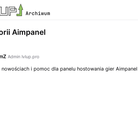
Archiwum
orii Aimpanel
emZ
Admin lvlup.pro
o nowościach i pomoc dla panelu hostowania gier Aimpanel