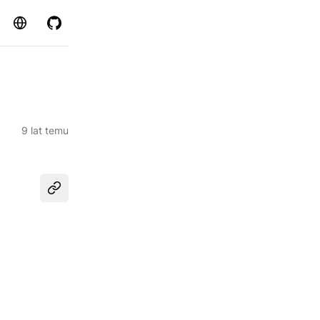
Strona
GitHub
9 lat temu
Udostępnij