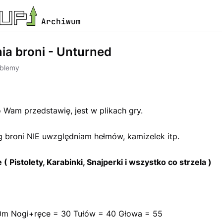
Archiwum
ia broni - Unturned
oblemy
N
 Wam przedstawię, jest w plikach gry.
 broni NIE uwzględniam hełmów, kamizelek itp.
 ( Pistolety, Karabinki, Snajperki i wszystko co strzela )
0m Nogi+ręce = 30 Tułów = 40 Głowa = 55