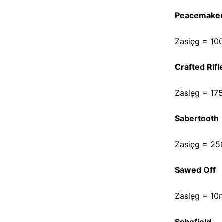
Peacemake
Zasięg = 10
Crafted Rifl
Zasięg = 17
Sabertooth
Zasięg = 25
Sawed Off
Zasięg = 10
Schofield