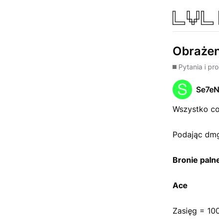
Obrażen
Pytania i pr
Se7e
Wszystko co
Podając dmg
Bronie palne
Ace
Zasięg = 10