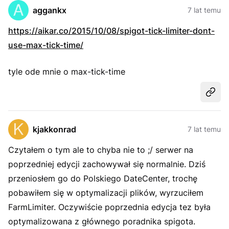
aggankx
7 lat temu
https://aikar.co/2015/10/08/spigot-tick-limiter-dont-
use-max-tick-time/
tyle ode mnie o max-tick-time
Udost
kjakkonrad
7 lat temu
Czytałem o tym ale to chyba nie to ;/ serwer na
poprzedniej edycji zachowywał się normalnie. Dziś
przeniosłem go do Polskiego DateCenter, trochę
pobawiłem się w optymalizacji plików, wyrzuciłem
FarmLimiter. Oczywiście poprzednia edycja tez była
optymalizowana z głównego poradnika spigota.