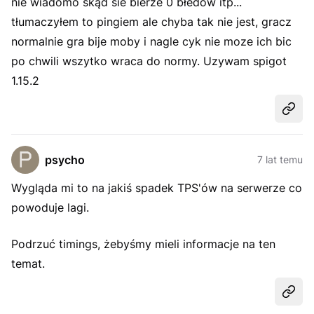
nie wiadomo skąd sie bierze 0 błedów itp...
tłumaczyłem to pingiem ale chyba tak nie jest, gracz
normalnie gra bije moby i nagle cyk nie moze ich bic
po chwili wszytko wraca do normy. Uzywam spigot
1.15.2
Udost
psycho
7 lat temu
Wygląda mi to na jakiś spadek TPS'ów na serwerze co
powoduje lagi.
Podrzuć timings, żebyśmy mieli informacje na ten
temat.
Udost