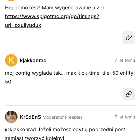
Hej pomozesz! Mam wygenerowane juz :)
https://www.spigotmc.org/go/timings?
url=oxuliyuduk
Udost
kjakkonrad
7 lat temu
moj config wyglada tak... max-tick-time: tile: 50 entity:
50
Udost
KrEdEnS
7 lat temu
Moderator Freebies
@kjakkonrad Jeżeli możesz edytuj poprzedni post
zamiast tworzyć kolejny!