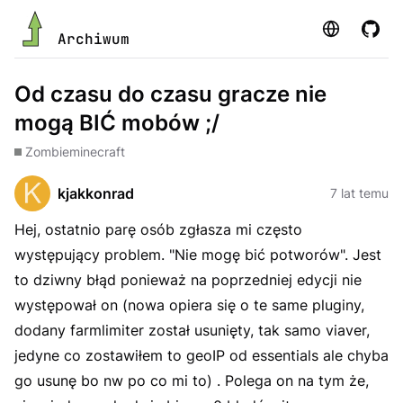
Strona
GitHu
Archiwum
Od czasu do czasu gracze nie
mogą BIĆ mobów ;/
Zombie
minecraft
kjakkonrad
7 lat temu
Hej, ostatnio parę osób zgłasza mi często
występujący problem. "Nie mogę bić potworów". Jest
to dziwny błąd ponieważ na poprzedniej edycji nie
występował on (nowa opiera się o te same pluginy,
dodany farmlimiter został usunięty, tak samo viaver,
jedyne co zostawiłem to geoIP od essentials ale chyba
go usunę bo nw po co mi to) . Polega on na tym że,