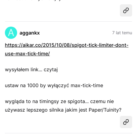
Udost
aggankx
7 lat temu
https://aikar.co/2015/10/08/spigot-tick-limiter-dont-
use-max-tick-time/
wysyłałem link... czytaj
ustaw na 1000 by wyłączyć max-tick-time
wygląda to na timingsy ze spigota... czemu nie
używasz lepszego silnika jakim jest Paper/Tuinity?
Udost