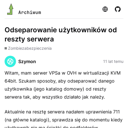
Strona
GitHu
Archiwum
Odseparowanie użytkowników od
reszty serwera
Zombie
zabezpieczenia
Szymon
11 lat temu
Witam, mam serwer VPSa w OVH w wirtualizacji KVM
64bit. Szukam sposoby, aby odseparować danego
użytkownika (jego katalog domowy) od reszty
serwera tak, aby wszystko działało jak należy.
Aktualnie na resztę serwera nadałem uprawnienia 711
(na główne katalogi), sprawdza się do momentu kiedy
użytkownik nie ma ścieżki do podfolderów.