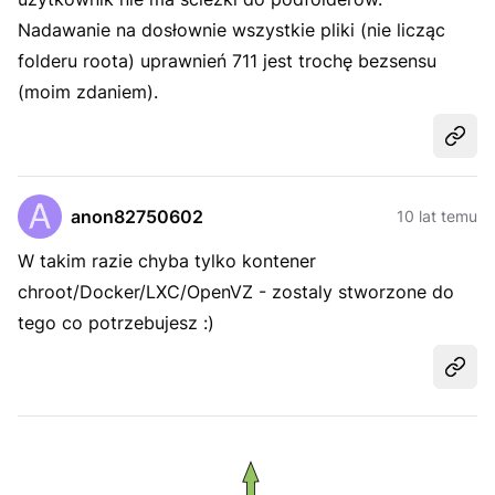
Nadawanie na dosłownie wszystkie pliki (nie licząc
folderu roota) uprawnień 711 jest trochę bezsensu
(moim zdaniem).
Udost
anon82750602
10 lat temu
W takim razie chyba tylko kontener
chroot/Docker/LXC/OpenVZ - zostaly stworzone do
tego co potrzebujesz :)
Udost