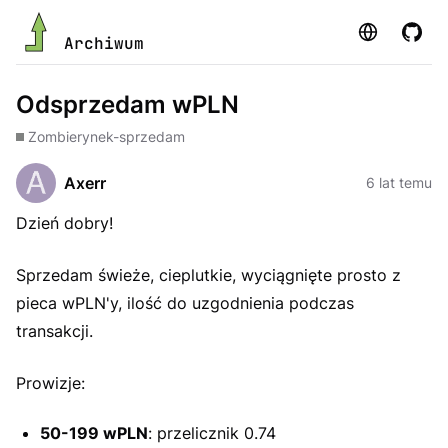
Strona
GitHu
Archiwum
Odsprzedam wPLN
Zombie
rynek-sprzedam
Axerr
6 lat temu
Dzień dobry!
Sprzedam świeże, cieplutkie, wyciągnięte prosto z
pieca wPLN'y, ilość do uzgodnienia podczas
transakcji.
Prowizje:
50-199 wPLN
: przelicznik 0.74