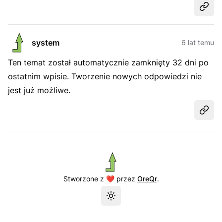
Udost
system
6 lat temu
Ten temat został automatycznie zamknięty 32 dni po
ostatnim wpisie. Tworzenie nowych odpowiedzi nie
jest już możliwe.
Udost
Stworzone z ❤️ przez
OreQr
.
Przełącz motyw