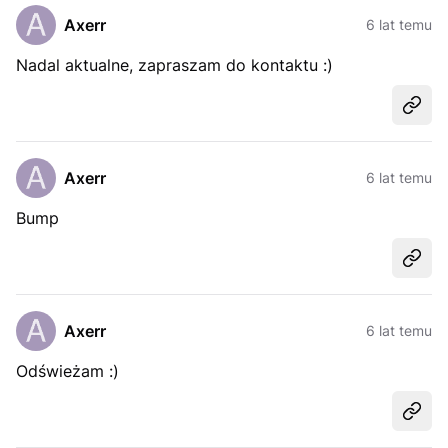
Axerr
6 lat temu
Nadal aktualne, zapraszam do kontaktu :)
Udost
Axerr
6 lat temu
Bump
Udost
Axerr
6 lat temu
Odświeżam :)
Udost