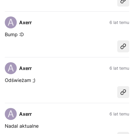
Udost
Axerr
6 lat temu
Bump :D
Udost
Axerr
6 lat temu
Odświeżam ;)
Udost
Axerr
6 lat temu
Nadal aktualne