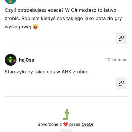
Czyli potrzebujesz execa? W C# możesz to łatwo
zrobić. Robiłem kiedyś coś takiego jako bota do gry
wyścigowej
😛
Udost
hej0ss
10 lat temu
Starczyło by takie cos w AHK zrobic.
Udost
Stworzone z ❤️ przez
OreQr
.