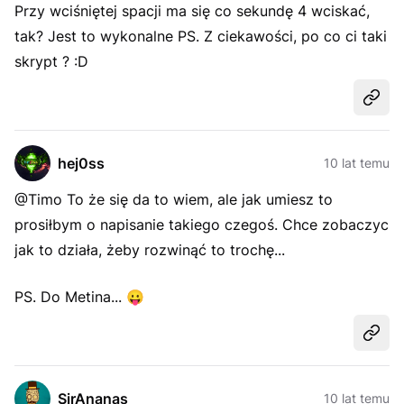
Przy wciśniętej spacji ma się co sekundę 4 wciskać,
tak? Jest to wykonalne PS. Z ciekawości, po co ci taki
skrypt ? :D
Udost
hej0ss
10 lat temu
@Timo To że się da to wiem, ale jak umiesz to
prosiłbym o napisanie takiego czegoś. Chce zobaczyc
jak to działa, żeby rozwinąć to trochę...
PS. Do Metina...
😛
Udost
SirAnanas
10 lat temu