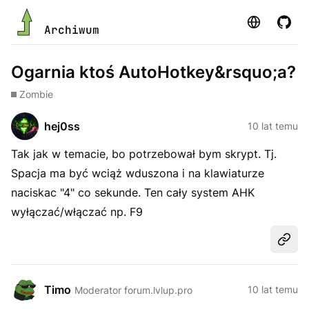
Strona
GitHu
Archiwum
Ogarnia ktoś AutoHotkey&rsquo;a?
Zombie
hej0ss
10 lat temu
Tak jak w temacie, bo potrzebował bym skrypt. Tj.
Spacja ma być wciąż wduszona i na klawiaturze
naciskac "4" co sekunde. Ten cały system AHK
wyłączać/włączać np. F9
Udost
Timo
10 lat temu
Moderator forum.lvlup.pro