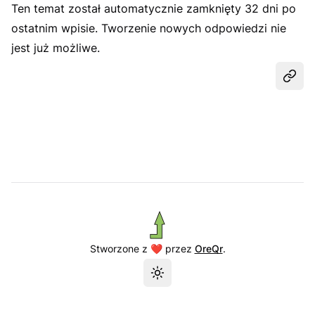
Ten temat został automatycznie zamknięty 32 dni po
ostatnim wpisie. Tworzenie nowych odpowiedzi nie
jest już możliwe.
Udost
Stworzone z ❤️ przez
OreQr
.
Przełącz motyw