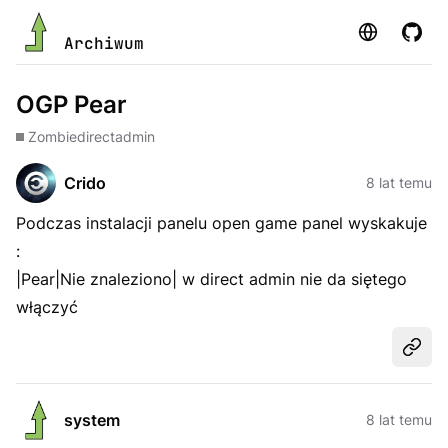
Strona
GitHu
Archiwum
OGP Pear
Zombie
directadmin
Crido
8 lat temu
Podczas instalacji panelu open game panel wyskakuje
:
|Pear|Nie znaleziono| w direct admin nie da siętego
włączyć
Udost
system
8 lat temu