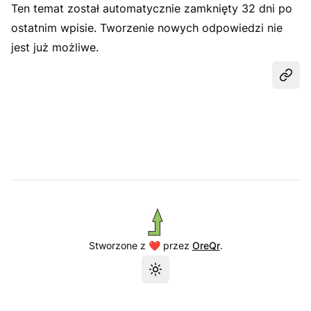
Ten temat został automatycznie zamknięty 32 dni po
ostatnim wpisie. Tworzenie nowych odpowiedzi nie
jest już możliwe.
Udost
Stworzone z ❤️ przez
OreQr
.
Przełącz motyw