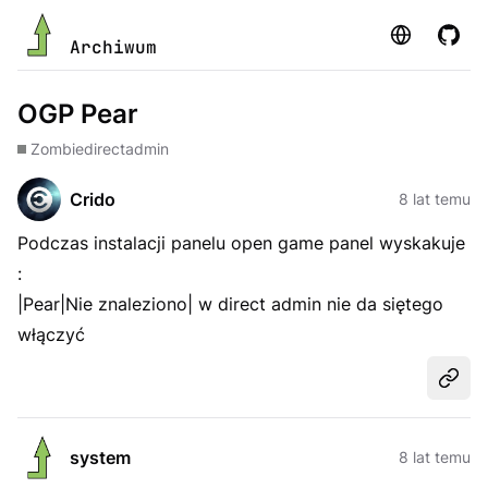
Strona
GitHu
Archiwum
OGP Pear
Zombie
directadmin
Crido
8 lat temu
Podczas instalacji panelu open game panel wyskakuje
:
|Pear|Nie znaleziono| w direct admin nie da siętego
włączyć
Udost
system
8 lat temu