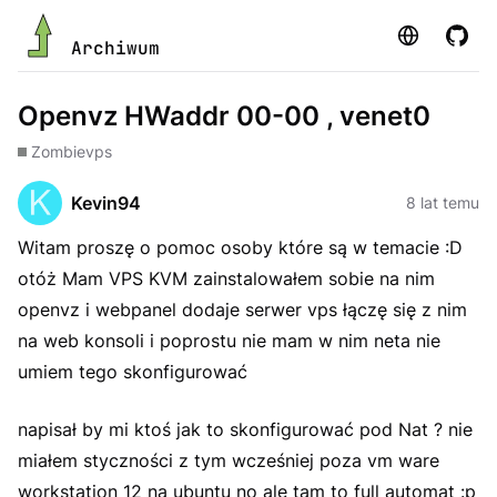
Strona
GitHu
Archiwum
Openvz HWaddr 00-00 , venet0
Zombie
vps
Kevin94
8 lat temu
Witam proszę o pomoc osoby które są w temacie :D
otóż Mam VPS KVM zainstalowałem sobie na nim
openvz i webpanel dodaje serwer vps łączę się z nim
na web konsoli i poprostu nie mam w nim neta nie
umiem tego skonfigurować
napisał by mi ktoś jak to skonfigurować pod Nat ? nie
miałem styczności z tym wcześniej poza vm ware
workstation 12 na ubuntu no ale tam to full automat :p