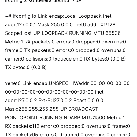
ifconfig z kontenera ubuntu 14,04
~# ifconfig lo Link encap:Local Loopback inet
addr:127.0.0.1 Mask:255.0.0.0 inet6 addr: ::1/128
Scope:Host UP LOOPBACK RUNNING MTU:65536
Metric:1 RX packets:0 errors:0 dropped:0 overruns:0
frame:0 TX packets:0 errors:0 dropped:0 overruns:0
carrier:0 collisions:0 txqueuelen:0 RX bytes:0 (0.0 B)
TX bytes:0 (0.0 B)
venet0 Link encap:UNSPEC HWaddr 00-00-00-00-00-
00-00-00-00-00-00-00-00-00-00-00 inet
addr:127.0.0.2 P-t-P:127.0.0.2 Bcast:0.0.0.0
Mask:255.255.255.255 UP BROADCAST
POINTOPOINT RUNNING NOARP MTU:1500 Metric:1
RX packets:113 errors:0 dropped:0 overruns:0 frame:0
TX packets:95 errors:0 dropped:0 overruns:0 carrier:0