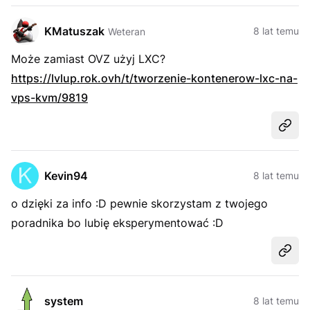
KMatuszak
8 lat temu
Weteran
Może zamiast OVZ użyj LXC?
https://lvlup.rok.ovh/t/tworzenie-kontenerow-lxc-na-
vps-kvm/9819
Udost
Kevin94
8 lat temu
o dzięki za info :D pewnie skorzystam z twojego
poradnika bo lubię eksperymentować :D
Udost
system
8 lat temu