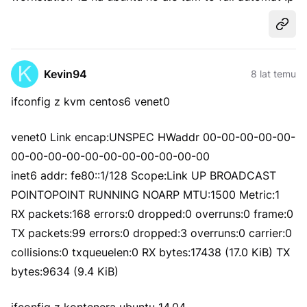
Udost
Kevin94
8 lat temu
ifconfig z kvm centos6 venet0
venet0 Link encap:UNSPEC HWaddr 00-00-00-00-00-
00-00-00-00-00-00-00-00-00-00-00
inet6 addr: fe80::1/128 Scope:Link UP BROADCAST
POINTOPOINT RUNNING NOARP MTU:1500 Metric:1
RX packets:168 errors:0 dropped:0 overruns:0 frame:0
TX packets:99 errors:0 dropped:3 overruns:0 carrier:0
collisions:0 txqueuelen:0 RX bytes:17438 (17.0 KiB) TX
bytes:9634 (9.4 KiB)