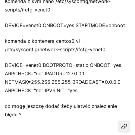
Komenda z kvm nano /etc/sysconfig/network-
scripts/ifcfg-venet0
DEVICE=venet0 ONBOOT=yes STARTMODE=onboot
komenda z kontenera centos6 vi
/etc/sysconfig/network-scripts/ifcfg-venet0
DEVICE=venet0 BOOTPROTO=static ONBOOT=yes
ARPCHECK="no" IPADDR=127.0.0.1
NETMASK=255.255.255.255 BROADCAST=0.0.0.0
ARPCHECK="no" IPV6INIT="yes"
co mogę jeszczę dodać żeby ułatwić znalezienie
błędu ?
Udost