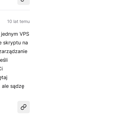
Udostępnij
10 lat temu
na jednym VPS
e skryptu na
zarządzanie
eśli
Ci
ętaj
, ale sądzę
Udostępnij