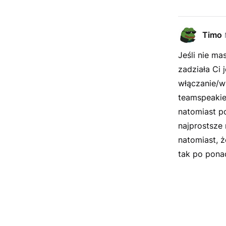
Timo
Jeśli nie ma
zadziała Ci 
włączanie/w
teamspeakie
natomiast p
najprostsze 
natomiast, ż
tak po ponad