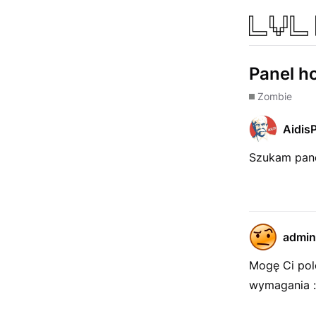
Panel h
Zombie
Aidis
Szukam pane
admin
Mogę Ci po
wymagania :