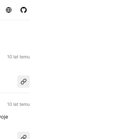
Strona
GitHub
10 lat temu
Udostępnij
10 lat temu
woje