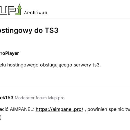
Archiwum
ostingowy do TS3
ProPlayer
lu hostingowego obsługującego serwery ts3.
ek153
Moderator forum.lvlup.pro
lecić AIMPANEL:
https://aimpanel.pro/
, powinien spełnić t
)