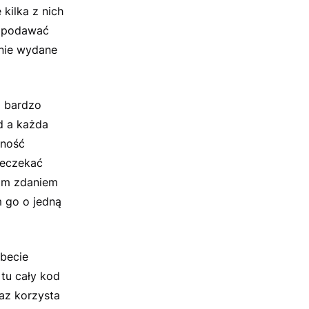
kilka z nich
z podawać
anie wydane
a bardzo
d a każda
zność
zeczekać
oim zdaniem
m go o jedną
becie
 tu cały kod
az korzysta