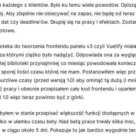
 każdego z klientów. Było ku temu wiele powodów. Opiszę 
żej. Aby zbędnie nie obiecywać na zapas, nie będę od tera
dat czy deadline'ów. Skupię się na pracy i efektach. Zost
gotowe.
oteka do tworzenia frontendu panelu v3 czyli Vuetify miał
za którymi ciężko było nadążyć. Odpowiada ona za wyglą
 tej biblioteki przynajmniej co miesiąc powodowała koniec
 sporej ilości czasu której nie mam. Postanowiłem więc pr
burzliwe czasy (przed wersją 1.0) aby ominąć tą dużą (i m
ć pracy i obecnie przepisałem cały kod frontendu i oparłe
 1.0 więc teraz powinno być z górki.
byłem w stanie przepisać większość funkcji dostępnych w 
lko w ułamku czasu bety. Nad betą prace trwały kilka msc,
 w ciągu około 5 dni. Pokazuje to jak bardzo wygodnie ter