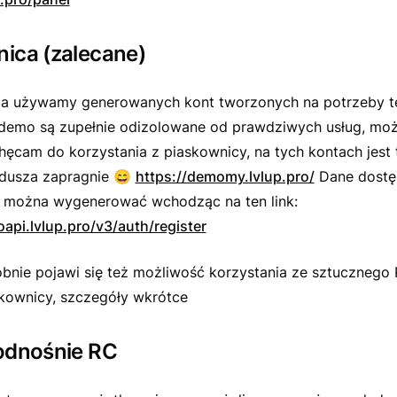
ica (zalecane)
a używamy generowanych kont tworzonych na potrzeby t
 demo są zupełnie odizolowane od prawdziwych usług, mo
hęcam do korzystania z piaskownicy, na tych kontach jest t
 dusza zapragnie
😄
https://demomy.lvlup.pro/
Dane dost
 można wygenerować wchodząc na ten link:
api.lvlup.pro/v3/auth/register
nie pojawi się też możliwość korzystania ze sztucznego 
kownicy, szczegóły wkrótce
 odnośnie RC