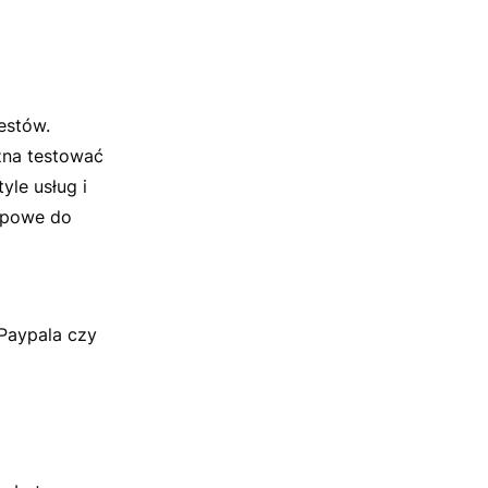
estów.
żna testować
yle usług i
ępowe do
Paypala czy