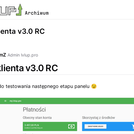
Archiwum
ienta v3.0 RC
emZ
Admin lvlup.pro
klienta v3.0 RC
o testowania następnego etapu panelu
😉