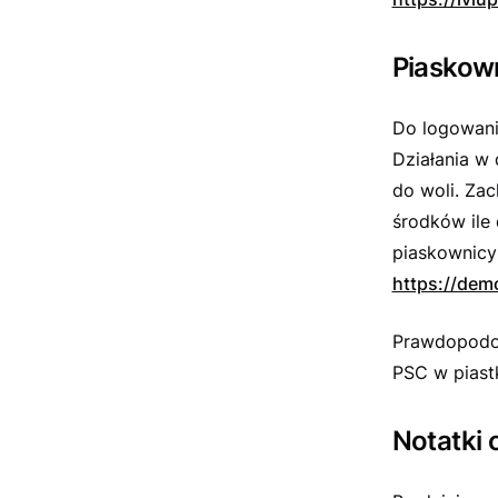
Piaskown
Do logowani
Działania w
do woli. Zac
środków ile
piaskownicy
https://demo
Prawdopodob
PSC w piast
Notatki