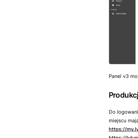
Panel v3 mo
Produkc
Do logowani
miejscu mają
https://my.l
https://lvlu