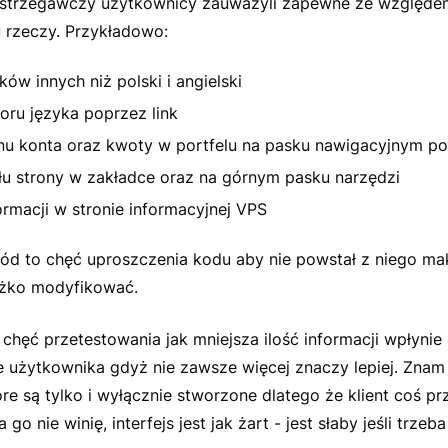
ostrzegawczy użytkownicy zauważyli zapewne że względe
u rzeczy. Przykładowo:
ków innych niż polski i angielski
oru języka poprzez link
inu konta oraz kwoty w portfelu na pasku nawigacyjnym po
ułu strony w zakładce oraz na górnym pasku narzędzi
ormacji w stronie informacyjnej VPS
d to chęć uproszczenia kodu aby nie powstał z niego ma
żko modyfikować.
chęć przetestowania jak mniejsza ilość informacji wpłynie
e użytkownika gdyż nie zawsze więcej znaczy lepiej. Znam
re są tylko i wyłącznie stworzone dlatego że klient coś p
ja go nie winię, interfejs jest jak żart - jest słaby jeśli trzeb