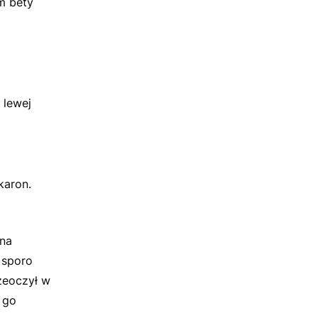
m bety
 lewej
karon.
 na
 sporo
rzeoczył w
a go