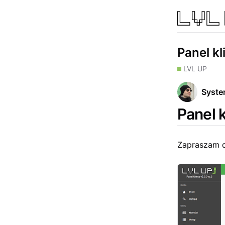
Panel kl
LVL UP
Syst
Panel 
Zapraszam d