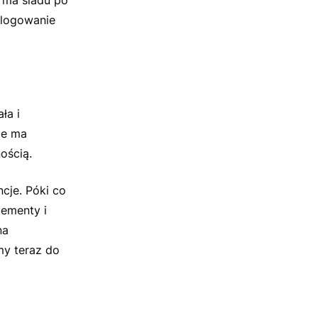
o logowanie
ła i
ie ma
ością.
ncje. Póki co
lementy i
na
my teraz do