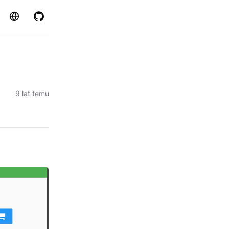
Strona
GitHub
9 lat temu