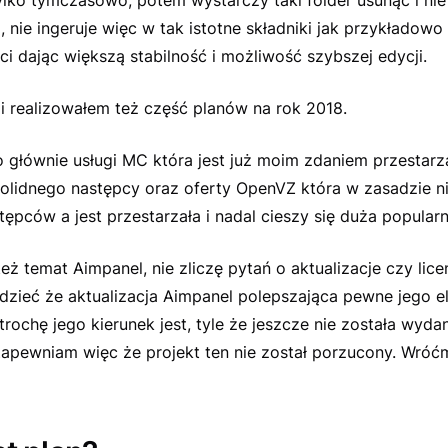
i, nie ingeruje więc w tak istotne składniki jak przykładow
ci dając większą stabilność i możliwość szybszej edycji.
i realizowałem też część planów na rok 2018.
 głównie usługi MC która jest już moim zdaniem przestarza
solidnego następcy oraz oferty OpenVZ która w zasadzie n
ępców a jest przestarzała i nadal cieszy się duża popularn
też temat Aimpanel, nie zliczę pytań o aktualizacje czy lice
zieć że aktualizacja Aimpanel polepszająca pewne jego e
trochę jego kierunek jest, tyle że jeszcze nie została wyda
Zapewniam więc że projekt ten nie został porzucony. Wróć