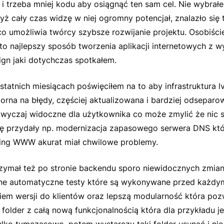
y i trzeba mniej kodu aby osiągnąć ten sam cel. Nie wybrałe
dyż cały czas widzę w niej ogromny potencjał, znalazło się 
o umożliwia twórcy szybsze rozwijanie projektu. Osobiści
to najlepszy sposób tworzenia aplikacji internetowych z 
ign jaki dotychczas spotkałem.
ostatnich miesiącach poświęciłem na to aby infrastruktura l
orna na błędy, częściej aktualizowana i bardziej odsepar
zwyczaj widoczne dla użytkownika co może zmylić że nic si
się przydały np. modernizacja zapasowego serwera DNS któ
ting WWW akurat miał chwilowe problemy.
rzymał też po stronie backendu sporo niewidocznych zmian 
ne automatyczne testy które są wykonywane przed każdy
em wersji do klientów oraz lepszą modularność która poz
folder z całą nową funkcjonalnością która dla przykładu je
ylko tymczasowo, potem wystarczy taki folder usunąć i nie