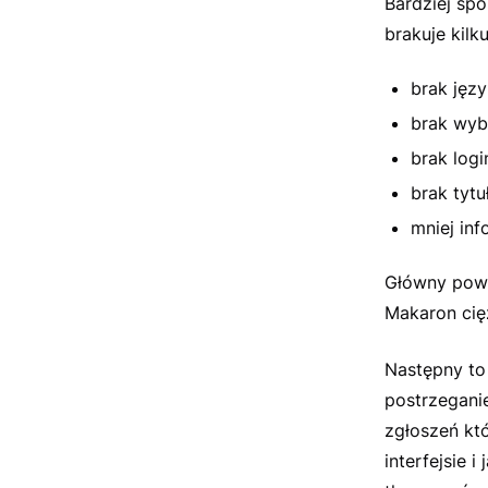
Bardziej sp
brakuje kilk
brak języ
brak wyb
brak log
brak tyt
mniej inf
Główny powó
Makaron cię
Następny to 
postrzegani
zgłoszeń któ
interfejsie i 