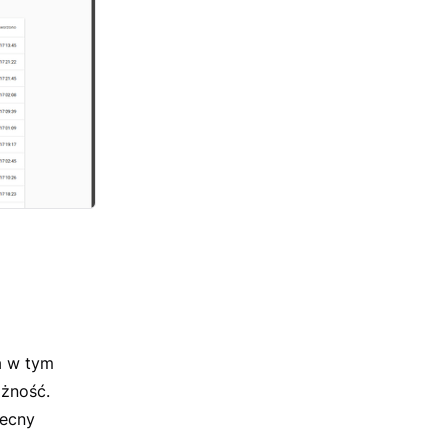
a w tym
ożność.
becny