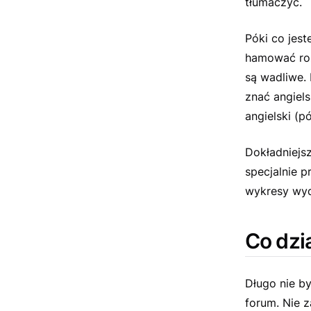
tłumaczyć.
Póki co jest
hamować roz
są wadliwe. 
znać angiels
angielski (pó
Dokładniejs
specjalnie 
wykresy wyd
Co dzi
Długo nie by
forum. Nie 