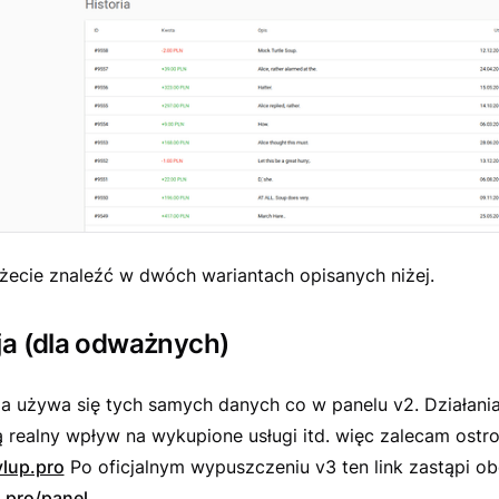
żecie znaleźć w dwóch wariantach opisanych niżej.
ja (dla odważnych)
a używa się tych samych danych co w panelu v2. Działani
 realny wpływ na wykupione usługi itd. więc zalecam ostr
vlup.pro
Po oficjalnym wypuszczeniu v3 ten link zastąpi o
p.pro/panel