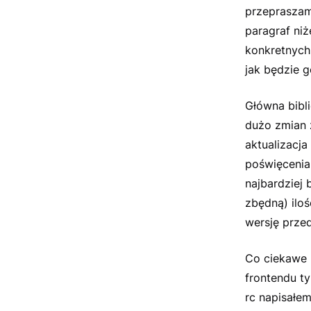
przepraszam
paragraf ni
konkretnych 
jak będzie 
Główna bibli
dużo zmian 
aktualizacja
poświęcenia
najbardziej 
zbędną) iloś
wersję przed
Co ciekawe 
frontendu ty
rc napisałem