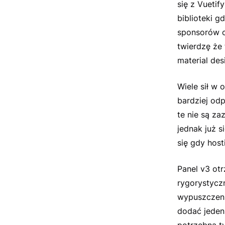
się z Vuetif
biblioteki g
sponsorów c
twierdzę że 
material des
Wiele sił w 
bardziej odp
te nie są za
jednak już 
się gdy hos
Panel v3 ot
rygorystycz
wypuszczeni
dodać jeden 
potrzebna t