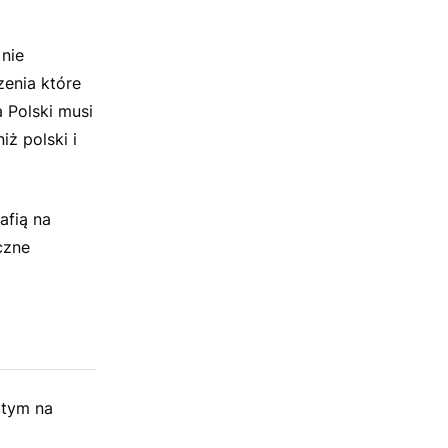
nie
zenia które
 Polski musi
ż polski i
afią na
czne
 tym na