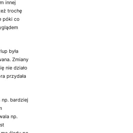
m innej
też trochę
e póki co
wyglądem
vlup była
owana. Zmiany
ę nie działo
ra przydała
np. bardziej
m
wala np.
st
 ma śladu po