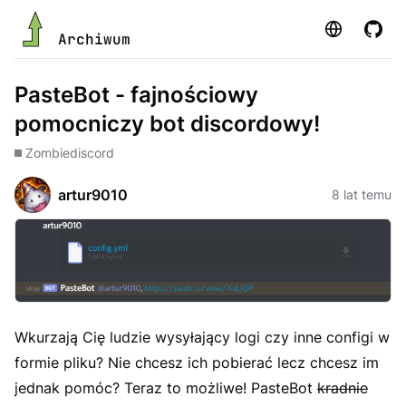
Strona
GitHu
Archiwum
PasteBot - fajnościowy
pomocniczy bot discordowy!
Zombie
discord
artur9010
8 lat temu
Wkurzają Cię ludzie wysyłający logi czy inne configi w
formie pliku? Nie chcesz ich pobierać lecz chcesz im
jednak pomóc? Teraz to możliwe! PasteBot
kradnie