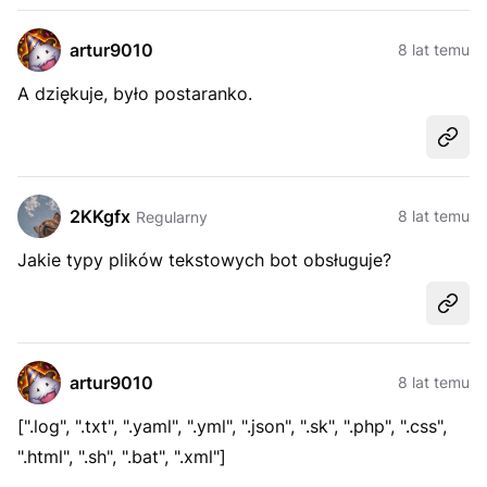
artur9010
8 lat temu
A dziękuje, było postaranko.
Udost
2KKgfx
8 lat temu
Regularny
Jakie typy plików tekstowych bot obsługuje?
Udost
artur9010
8 lat temu
[".log", ".txt", ".yaml", ".yml", ".json", ".sk", ".php", ".css",
".html", ".sh", ".bat", ".xml"]