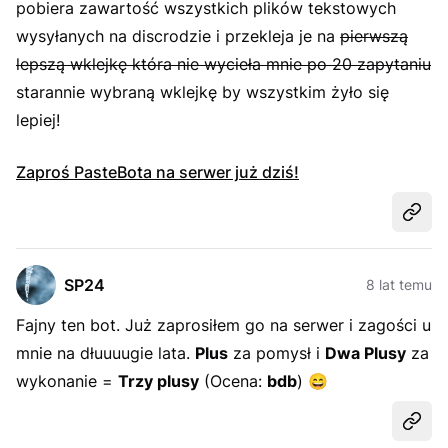
pobiera zawartość wszystkich plików tekstowych
wysyłanych na discrodzie i przekleja je na
pierwszą
lepszą wklejkę która nie wycieła mnie po 20 zapytaniu
starannie wybraną wklejkę by wszystkim żyło się
lepiej!
Zaproś PasteBota na serwer już dziś!
Udost
SP24
8 lat temu
Fajny ten bot. Już zaprosiłem go na serwer i zagości u
mnie na dłuuuugie lata.
Plus
za pomysł i
Dwa Plusy
za
wykonanie =
Trzy plusy
(Ocena:
bdb
)
😄
Udost