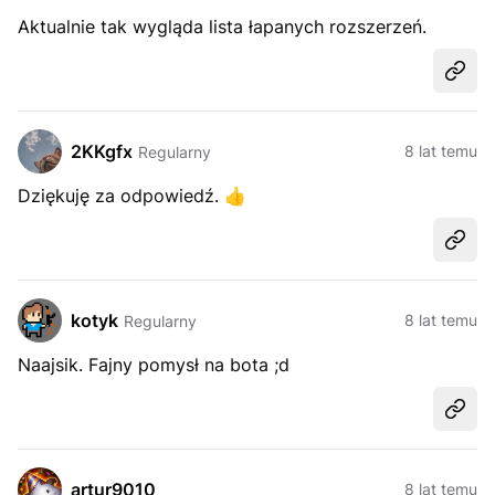
Aktualnie tak wygląda lista łapanych rozszerzeń.
Udost
2KKgfx
8 lat temu
Regularny
Dziękuję za odpowiedź.
👍
Udost
kotyk
8 lat temu
Regularny
Naajsik. Fajny pomysł na bota ;d
Udost
artur9010
8 lat temu