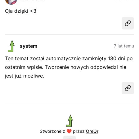
Oja dzięki <3
Udost
system
7 lat temu
Ten temat został automatycznie zamknięty 180 dni po
ostatnim wpisie. Tworzenie nowych odpowiedzi nie
jest już możliwe.
Udost
Stworzone z ❤️ przez
OreQr
.