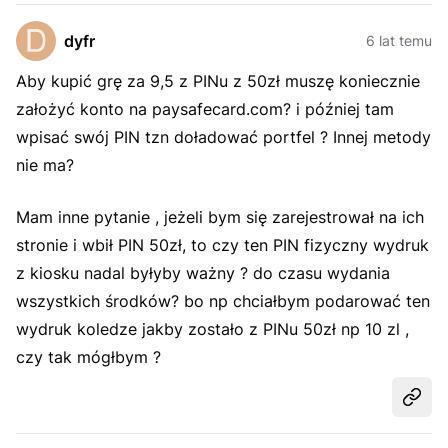
dyfr
6 lat temu
Aby kupić grę za 9,5 z PINu z 50zł muszę koniecznie
założyć konto na paysafecard.com? i później tam
wpisać swój PIN tzn doładować portfel ? Innej metody
nie ma?
Mam inne pytanie , jeżeli bym się zarejestrował na ich
stronie i wbił PIN 50zł, to czy ten PIN fizyczny wydruk
z kiosku nadal byłyby ważny ? do czasu wydania
wszystkich środków? bo np chciałbym podarować ten
wydruk koledze jakby zostało z PINu 50zł np 10 zl ,
czy tak mógłbym ?
Udost