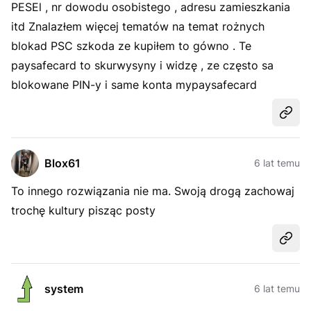
PESEl , nr dowodu osobistego , adresu zamieszkania
itd Znalazłem więcej tematów na temat rożnych
blokad PSC szkoda ze kupiłem to gówno . Te
paysafecard to skurwysyny i widzę , ze często sa
blokowane PIN-y i same konta mypaysafecard
Udost
Blox61
6 lat temu
To innego rozwiązania nie ma. Swoją drogą zachowaj
trochę kultury pisząc posty
Udost
system
6 lat temu