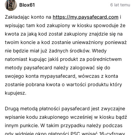
Blox61
6 lat temu
Zakładając konto na
https://my.paysafecard.com
i
wpisując tam kod zakupiony w kiosku spowoduje że
kwota za jaką kod został zakupiony znajdzie się na
twoim koncie a kod zostanie unieważniony ponieważ
nie będzie miał już żadnych środków. Wtedy
natomiast kupując jakiś produkt za pośrednictwem
metody paysafecard należy zalogować się do
swojego konta mypaysafecard, wówczas z konta
zostanie pobrana kwota o wartości produktu który
kupujesz.
Drugą metodą płatności paysafecard jest zwyczajne
wpisanie kodu zakupionego wcześniej w kiosku bądź
innym punkcie. W takim przypadku należy podczas
gdy widnieje okno płatności PSC wpisać 16-cyfrowy