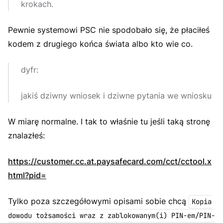
krokach.
Pewnie systemowi PSC nie spodobało się, że płaciłeś
kodem z drugiego końca świata albo kto wie co.
dyfr:
jakiś dziwny wniosek i dziwne pytania we wniosku
W miarę normalne. I tak to właśnie tu jeśli taką stronę
znalazłeś:
https://customer.cc.at.paysafecard.com/cct/cctool.x
html?pid=
Tylko poza szczegółowymi opisami sobie chcą
Kopia
dowodu tożsamości wraz z zablokowanym(i) PIN-em/PIN-