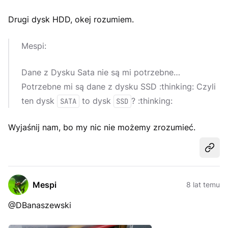
Drugi dysk HDD, okej rozumiem.
Mespi:
Dane z Dysku Sata nie są mi potrzebne…
Potrzebne mi są dane z dysku SSD :thinking: Czyli
ten dysk
to dysk
? :thinking:
SATA
SSD
Wyjaśnij nam, bo my nic nie możemy zrozumieć.
Udost
Mespi
8 lat temu
@DBanaszewski