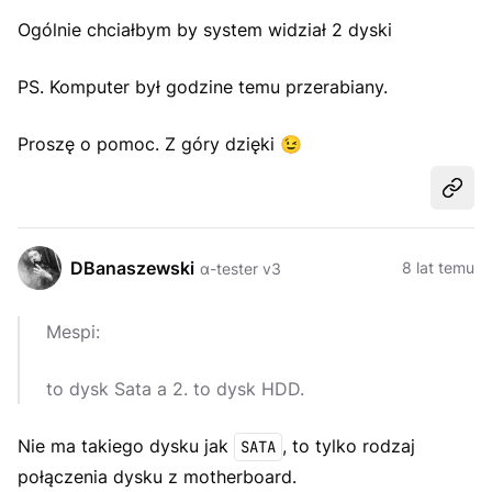
Ogólnie chciałbym by system widział 2 dyski
PS. Komputer był godzine temu przerabiany.
Proszę o pomoc. Z góry dzięki 😉
Udost
DBanaszewski
8 lat temu
α-tester v3
Mespi:
to dysk Sata a 2. to dysk HDD.
Nie ma takiego dysku jak
, to tylko rodzaj
SATA
połączenia dysku z motherboard.