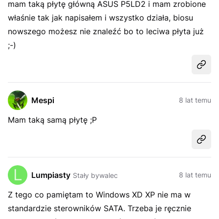
mam taką płytę główną ASUS P5LD2 i mam zrobione
właśnie tak jak napisałem i wszystko działa, biosu
nowszego możesz nie znaleźć bo to leciwa płyta już
;-)
Udost
Mespi
8 lat temu
Mam taką samą płytę ;P
Udost
Lumpiasty
8 lat temu
Stały bywalec
Z tego co pamiętam to Windows XD XP nie ma w
standardzie sterowników SATA. Trzeba je ręcznie