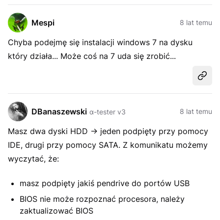
Mespi
8 lat temu
Chyba podejmę się instalacji windows 7 na dysku
który działa... Może coś na 7 uda się zrobić...
Udost
DBanaszewski
8 lat temu
α-tester v3
Masz dwa dyski HDD -> jeden podpięty przy pomocy
IDE, drugi przy pomocy SATA. Z komunikatu możemy
wyczytać, że:
masz podpięty jakiś pendrive do portów USB
BIOS nie może rozpoznać procesora, należy
zaktualizować BIOS