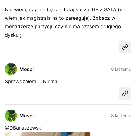
Nie wiem, czy nie będzie tutaj kolizji IDE z SATA (nie
wiem jak magistrala na to zareaguje). Zobacz w
menadżerze partycji, czy nie ma czasem drugiego
dysku ;)
Udost
Mespi
8 lat temu
Sprawdzałem ... Niema
Udost
Mespi
8 lat temu
@DBanaszewski