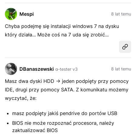
Mespi
8 lat temu
Chyba podejmę się instalacji windows 7 na dysku
który działa... Może coś na 7 uda się zrobić...
Udost
DBanaszewski
8 lat temu
α-tester v3
Masz dwa dyski HDD -> jeden podpięty przy pomocy
IDE, drugi przy pomocy SATA. Z komunikatu możemy
wyczytać, że:
masz podpięty jakiś pendrive do portów USB
BIOS nie może rozpoznać procesora, należy
zaktualizować BIOS