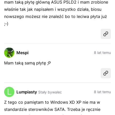
mam taką płytę główną ASUS P5LD2 i mam zrobione
właśnie tak jak napisałem i wszystko działa, biosu
nowszego możesz nie znaleźć bo to leciwa płyta już
;-)
Udost
Mespi
8 lat temu
Mam taką samą płytę ;P
Udost
Lumpiasty
8 lat temu
Stały bywalec
Z tego co pamiętam to Windows XD XP nie ma w
standardzie sterowników SATA. Trzeba je ręcznie