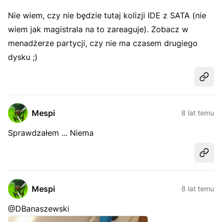
Nie wiem, czy nie będzie tutaj kolizji IDE z SATA (nie
wiem jak magistrala na to zareaguje). Zobacz w
menadżerze partycji, czy nie ma czasem drugiego
dysku ;)
Udost
Mespi
8 lat temu
Sprawdzałem ... Niema
Udost
Mespi
8 lat temu
@DBanaszewski