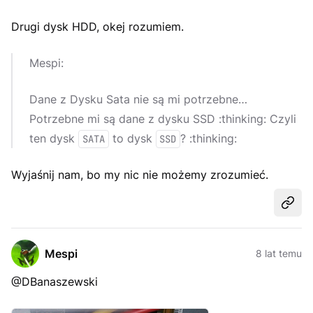
Drugi dysk HDD, okej rozumiem.
Mespi:
Dane z Dysku Sata nie są mi potrzebne…
Potrzebne mi są dane z dysku SSD :thinking: Czyli
ten dysk
to dysk
? :thinking:
SATA
SSD
Wyjaśnij nam, bo my nic nie możemy zrozumieć.
Udost
Mespi
8 lat temu
@DBanaszewski