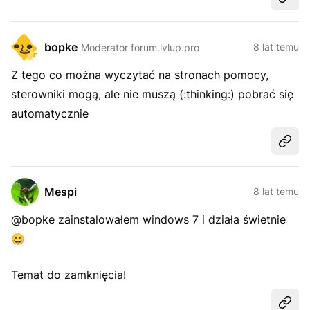
Udost
bopke
8 lat temu
Moderator forum.lvlup.pro
Z tego co można wyczytać na stronach pomocy,
sterowniki mogą, ale nie muszą (:thinking:) pobrać się
automatycznie
Udost
Mespi
8 lat temu
@bopke zainstalowałem windows 7 i działa świetnie
😀
Temat do zamknięcia!
Udost