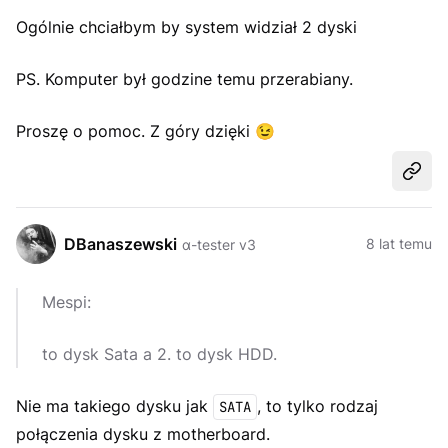
Ogólnie chciałbym by system widział 2 dyski
PS. Komputer był godzine temu przerabiany.
Proszę o pomoc. Z góry dzięki 😉
Udost
DBanaszewski
8 lat temu
α-tester v3
Mespi:
to dysk Sata a 2. to dysk HDD.
Nie ma takiego dysku jak
, to tylko rodzaj
SATA
połączenia dysku z motherboard.