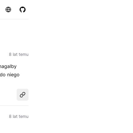
Strona
GitHub
8 lat temu
magalby
 do niego
Udostępnij
8 lat temu