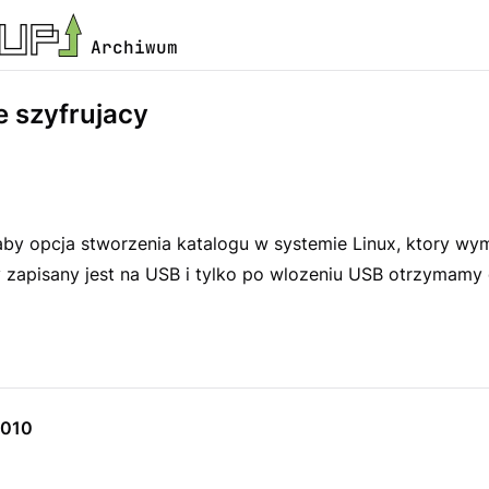
Archiwum
e szyfrujacy
laby opcja stworzenia katalogu w systemie Linux, ktory wy
y zapisany jest na USB i tylko po wlozeniu USB otrzymamy
9010