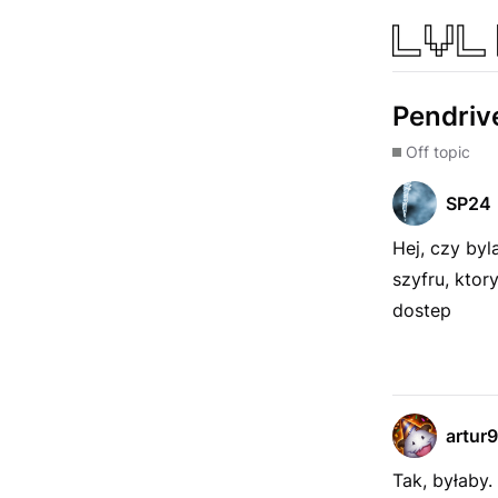
Pendriv
Off topic
SP24
Hej, czy by
szyfru, ktor
dostep
artur
Tak, byłaby.