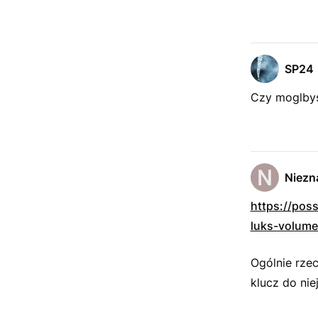
SP24
Czy moglbys
Niezn
https://pos
luks-volume
Ogólnie rzec
klucz do nie