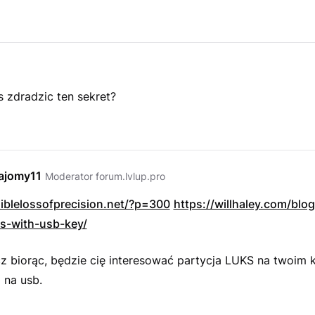
 zdradzic ten sekret?
ajomy11
Moderator forum.lvlup.pro
siblelossofprecision.net/?p=300
https://willhaley.com/blo
s-with-usb-key/
z biorąc, będzie cię interesować partycja LUKS na twoim 
j na usb.