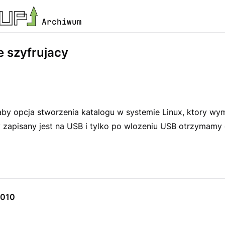
Archiwum
e szyfrujacy
laby opcja stworzenia katalogu w systemie Linux, ktory wy
y zapisany jest na USB i tylko po wlozeniu USB otrzymamy
9010