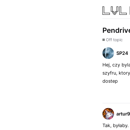
Pendriv
Off topic
SP24
Hej, czy by
szyfru, ktor
dostep
artur
Tak, byłaby.