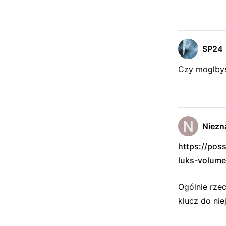
SP24
Czy moglbys
Niezn
https://pos
luks-volume
Ogólnie rzec
klucz do nie