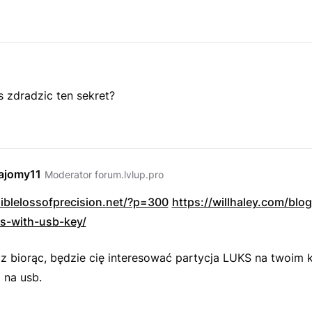
 zdradzic ten sekret?
ajomy11
Moderator forum.lvlup.pro
siblelossofprecision.net/?p=300
https://willhaley.com/blo
s-with-usb-key/
z biorąc, będzie cię interesować partycja LUKS na twoim 
j na usb.