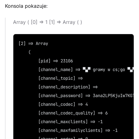
Konsola pokazuje:
Array ( [0] => 1 [1] => Array ( )
[2] => Array
    (
        [pid] => 23106
        [channel_name] => ▀▄▀ graмy w cѕ;go ▀▄▀
        [channel_topic] =>
        [channel_description] =>
        [channel_password] => 3ana2LP5KjuIw7KGT7
        [channel_codec] => 4
        [channel_codec_quality] => 6
        [channel_maxclients] => -1
        [channel_maxfamilyclients] => -1