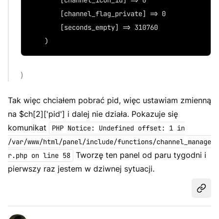
        [channel_icon_id] => 0
        [channel_flag_private] => 0
        [seconds_empty] => 310760
    )
)
Tak więc chciałem pobrać pid, więc ustawiam zmienną
na $ch[2]['pid'] i dalej nie działa. Pokazuje się
komunikat
PHP Notice: Undefined offset: 1 in
/var/www/html/panel/include/functions/channel_manage
Tworzę ten panel od paru tygodni i
r.php on line 58
pierwszy raz jestem w dziwnej sytuacji.
Udost