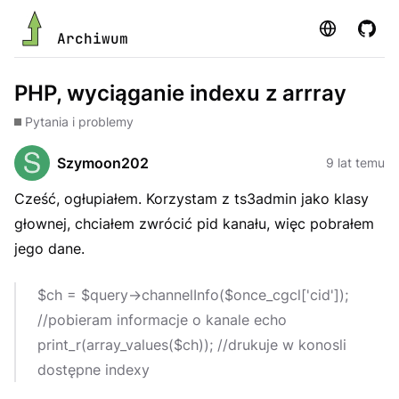
Strona
GitHu
Archiwum
PHP, wyciąganie indexu z arrray
Pytania i problemy
Szymoon202
9 lat temu
Cześć, ogłupiałem. Korzystam z ts3admin jako klasy
głownej, chciałem zwrócić pid kanału, więc pobrałem
jego dane.
$ch = $query->channelInfo($once_cgcl['cid']);
//pobieram informacje o kanale echo
print_r(array_values($ch)); //drukuje w konosli
dostępne indexy