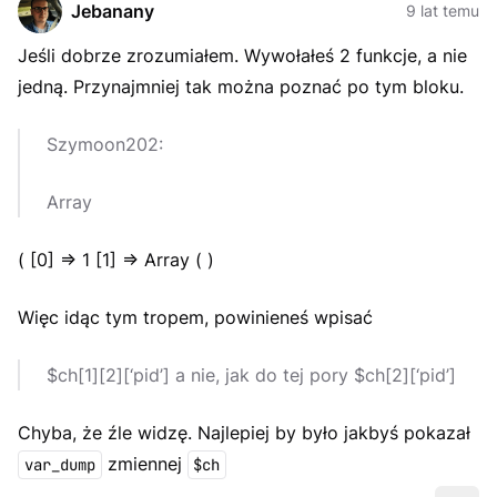
Jebanany
9 lat temu
Jeśli dobrze zrozumiałem. Wywołałeś 2 funkcje, a nie
jedną. Przynajmniej tak można poznać po tym bloku.
Szymoon202:
Array
( [0] => 1 [1] => Array ( )
Więc idąc tym tropem, powinieneś wpisać
$ch[1][2][‘pid’] a nie, jak do tej pory $ch[2][‘pid’]
Chyba, że źle widzę. Najlepiej by było jakbyś pokazał
zmiennej
var_dump
$ch