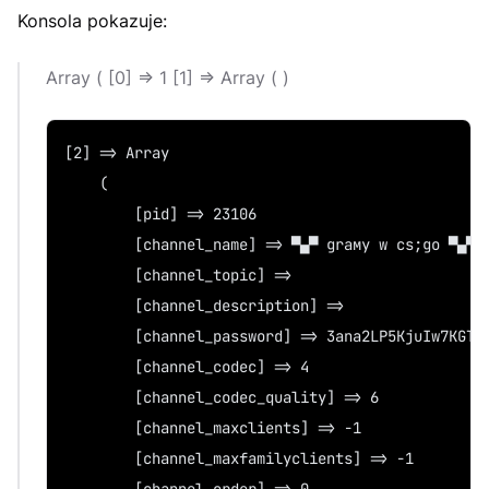
Konsola pokazuje:
Array ( [0] => 1 [1] => Array ( )
[2] => Array
    (
        [pid] => 23106
        [channel_name] => ▀▄▀ graмy w cѕ;go ▀▄▀
        [channel_topic] =>
        [channel_description] =>
        [channel_password] => 3ana2LP5KjuIw7KGT7
        [channel_codec] => 4
        [channel_codec_quality] => 6
        [channel_maxclients] => -1
        [channel_maxfamilyclients] => -1