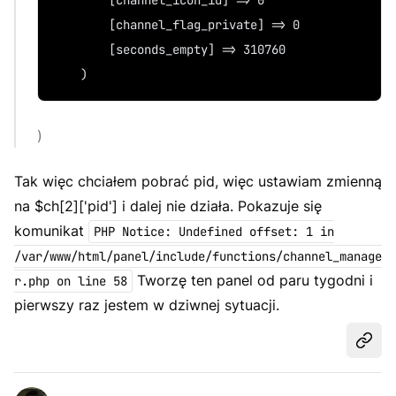
        [channel_icon_id] => 0
        [channel_flag_private] => 0
        [seconds_empty] => 310760
    )
)
Tak więc chciałem pobrać pid, więc ustawiam zmienną
na $ch[2]['pid'] i dalej nie działa. Pokazuje się
komunikat
PHP Notice: Undefined offset: 1 in
/var/www/html/panel/include/functions/channel_manage
Tworzę ten panel od paru tygodni i
r.php on line 58
pierwszy raz jestem w dziwnej sytuacji.
Udost