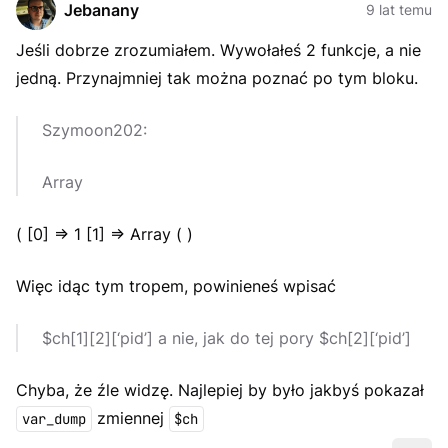
Jebanany
9 lat temu
Jeśli dobrze zrozumiałem. Wywołałeś 2 funkcje, a nie
jedną. Przynajmniej tak można poznać po tym bloku.
Szymoon202:
Array
( [0] => 1 [1] => Array ( )
Więc idąc tym tropem, powinieneś wpisać
$ch[1][2][‘pid’] a nie, jak do tej pory $ch[2][‘pid’]
Chyba, że źle widzę. Najlepiej by było jakbyś pokazał
zmiennej
var_dump
$ch