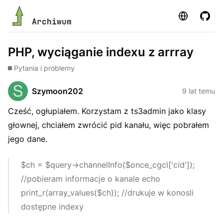
Strona
GitHu
Archiwum
PHP, wyciąganie indexu z arrray
Pytania i problemy
Szymoon202
9 lat temu
Cześć, ogłupiałem. Korzystam z ts3admin jako klasy
głownej, chciałem zwrócić pid kanału, więc pobrałem
jego dane.
$ch = $query->channelInfo($once_cgcl['cid']);
//pobieram informacje o kanale echo
print_r(array_values($ch)); //drukuje w konosli
dostępne indexy