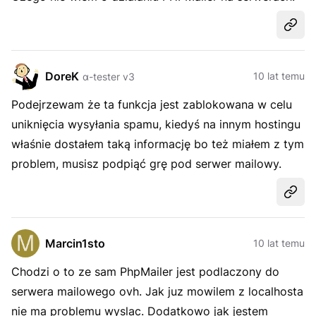
Udost
DoreK
10 lat temu
α-tester v3
Podejrzewam że ta funkcja jest zablokowana w celu
uniknięcia wysyłania spamu, kiedyś na innym hostingu
właśnie dostałem taką informację bo też miałem z tym
problem, musisz podpiąć grę pod serwer mailowy.
Udost
Marcin1sto
10 lat temu
Chodzi o to ze sam PhpMailer jest podlaczony do
serwera mailowego ovh. Jak juz mowilem z localhosta
nie ma problemu wyslac. Dodatkowo jak jestem