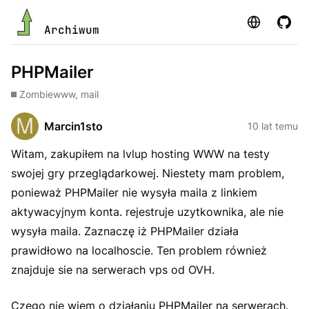
Strona
GitHu
Archiwum
PHPMailer
Zombie
www, mail
Marcin1sto
10 lat temu
Witam, zakupiłem na lvlup hosting WWW na testy
swojej gry przeglądarkowej. Niestety mam problem,
ponieważ PHPMailer nie wysyła maila z linkiem
aktywacyjnym konta. rejestruje uzytkownika, ale nie
wysyła maila. Zaznaczę iż PHPMailer działa
prawidłowo na localhoscie. Ten problem również
znajduje sie na serwerach vps od OVH.
Czego nie wiem o działaniu PHPMailer na serwerach.