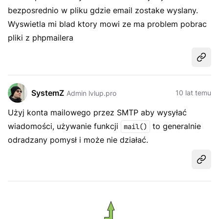
bezposrednio w pliku gdzie email zostake wyslany.
Wyswietla mi blad ktory mowi ze ma problem pobrac
pliki z phpmailera
Udost
SystemZ
10 lat temu
Admin lvlup.pro
Użyj konta mailowego przez SMTP aby wysyłać
wiadomości, używanie funkcji
to generalnie
mail()
odradzany pomysł i może nie działać.
Udost