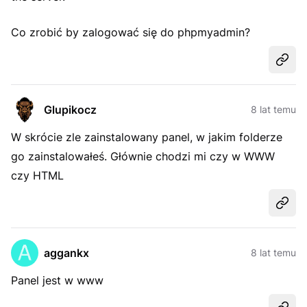
Co zrobić by zalogować się do phpmyadmin?
Udost
Glupikocz
8 lat temu
W skrócie zle zainstalowany panel, w jakim folderze
go zainstalowałeś. Głównie chodzi mi czy w WWW
czy HTML
Udost
aggankx
8 lat temu
Panel jest w www