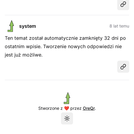
Udost
system
8 lat temu
Ten temat został automatycznie zamknięty 32 dni po
ostatnim wpisie. Tworzenie nowych odpowiedzi nie
jest już możliwe.
Udost
Stworzone z ❤️ przez
OreQr
.
Przełącz motyw