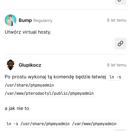
Udost
Bump
8 lat temu
Regularny
Utwórz virtual hosty.
Udost
Glupikocz
8 lat temu
Po prostu wykonaj tą komendę będzie łatwiej
ln -s
/usr/share/phpmyadmin
/var/www/pterodactyl/public/phpmyadmin
a jak nie to
ln -s /usr/share/phpmyadmin /var/www/phpmyadmin