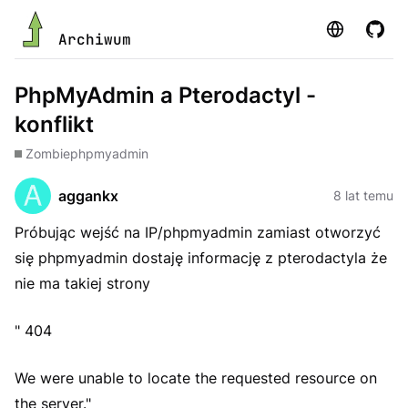
Strona
GitHu
Archiwum
PhpMyAdmin a Pterodactyl -
konflikt
Zombie
phpmyadmin
aggankx
8 lat temu
Próbując wejść na IP/phpmyadmin zamiast otworzyć
się phpmyadmin dostaję informację z pterodactyla że
nie ma takiej strony
" 404
We were unable to locate the requested resource on
the server."