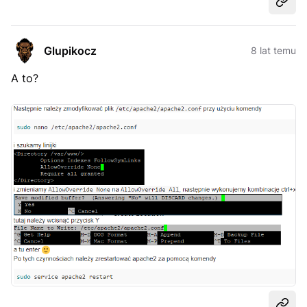
Udost
Glupikocz
8 lat temu
A to?