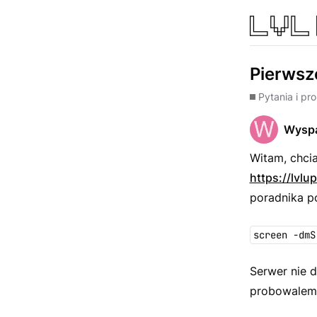
Pierwsz
Pytania i pr
Wysp
Witam, chci
https://lvl
poradnika p
screen -dmS
Serwer nie 
probowalem 