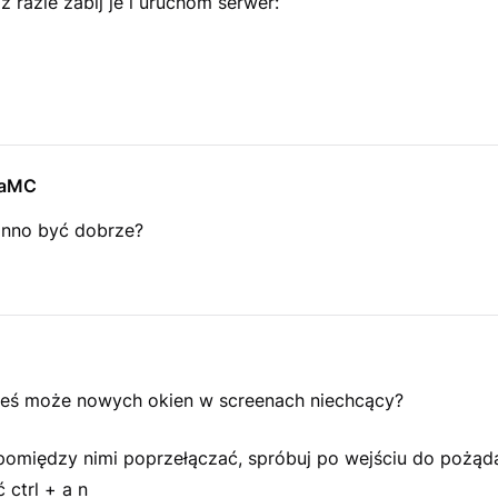
 razie zabij je i uruchom serwer:
aMC
nno być dobrze?
łeś może nowych okien w screenach niechcący?
 pomiędzy nimi poprzełączać, spróbuj po wejściu do pożą
 ctrl + a n