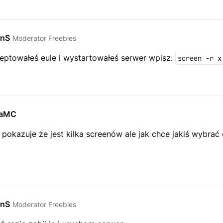
EnS
Moderator Freebies
ceptowałeś eule i wystartowałeś serwer wpisz:
screen -r x
aMC
okazuje że jest kilka screenów ale jak chce jakiś wybrać 
EnS
Moderator Freebies