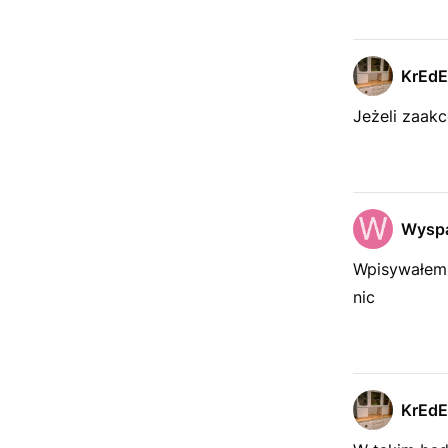
KrEd
Jeżeli zaak
Wysp
Wpisywałem p
nic
KrEd