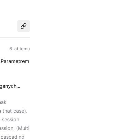
Udostępnij
6 lat temu
. Parametrem
anych...
aak
 that case).
 session
ssion. (Multi
n cascading