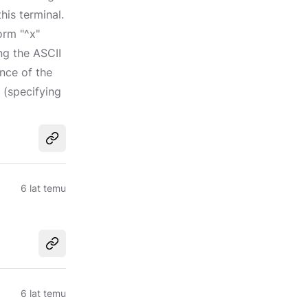
his terminal.
orm "^x"
ng the ASCII
nce of the
 (specifying
Udostępnij
6 lat temu
Udostępnij
6 lat temu