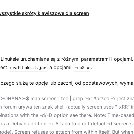
wszystkie skróty klawiszowe dla screen
Linuksie uruchamiane są z różnymi parametrami i opcjami
jest
a opcjami
.
craftbukkit.jar
-dmS x
czego służą te opcje lub zacznij od podstawowych, wymag
-OHANA:~$ man screen | tee | grep '-x' #przed -x jest zn
 forum urywa ten znak shell (actually screen uses "-xRR" in
inations with the -d/-D option see there. Note: Time-based
 is a Debian addition. -x Attach to a not detached screen se
ode). Screen refuses to attach from within itself. But whe