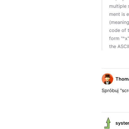
multiple 
ment is e
(meaning
code of t
form "^x
the ASCI
Thom
Spróbuj "scr
syste