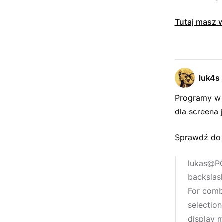
Tutaj masz 
luk4s
Programy w 
dla screena 
Sprawdź do 
lukas@PC
backslash
For comb
selection
display m