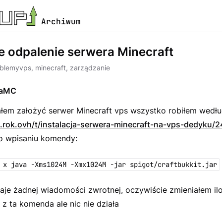
Archiwum
e odpalenie serwera Minecraft
oblemy
vps, minecraft, zarządzanie
aMC
ałem założyć serwer Minecraft vps wszystko robiłem wedł
up.rok.ovh/t/instalacja-serwera-minecraft-na-vps-dedyku/2
o wpisaniu komendy:
 x java -Xms1024M -Xmx1024M -jar spigot/craftbukkit.jar
daje żadnej wiadomości zwrotnej, oczywiście zmieniałem il
z ta komenda ale nic nie działa