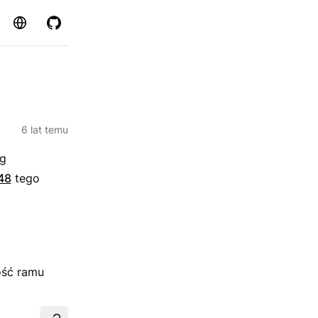
Strona
GitHub
6 lat temu
ug
48
tego
ość ramu