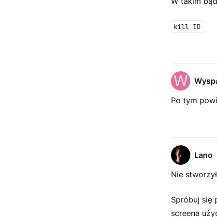
W takim bądź
kill ID
Wysp
Po tym powi
Lano
Nie stworzy
Spróbuj się
screena użyć