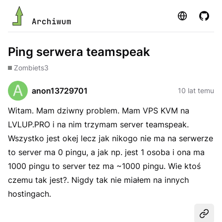
Strona
GitHu
Archiwum
Ping serwera teamspeak
Zombie
ts3
anon13729701
10 lat temu
Witam. Mam dziwny problem. Mam VPS KVM na
LVLUP.PRO i na nim trzymam server teamspeak.
Wszystko jest okej lecz jak nikogo nie ma na serwerze
to server ma 0 pingu, a jak np. jest 1 osoba i ona ma
1000 pingu to server tez ma ~1000 pingu. Wie ktoś
czemu tak jest?. Nigdy tak nie miałem na innych
hostingach.
Udost