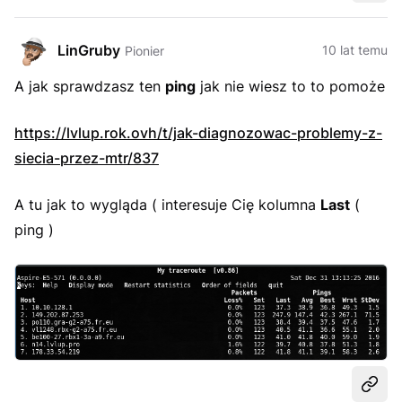
LinGruby
10 lat temu
Pionier
A jak sprawdzasz ten
ping
jak nie wiesz to to pomoże
https://lvlup.rok.ovh/t/jak-diagnozowac-problemy-z-
siecia-przez-mtr/837
A tu jak to wygląda ( interesuje Cię kolumna
Last
(
ping )
Udost