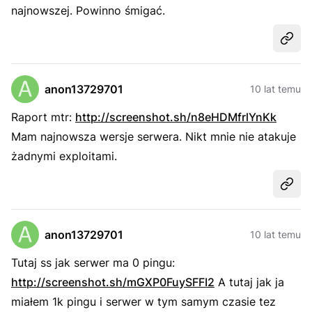
najnowszej. Powinno śmigać.
Udost
anon13729701
10 lat temu
Raport mtr:
http://screenshot.sh/n8eHDMfrlYnKk
Mam najnowsza wersje serwera. Nikt mnie nie atakuje
żadnymi exploitami.
Udost
anon13729701
10 lat temu
Tutaj ss jak serwer ma 0 pingu:
http://screenshot.sh/mGXP0FuySFFI2
A tutaj jak ja
miałem 1k pingu i serwer w tym samym czasie tez