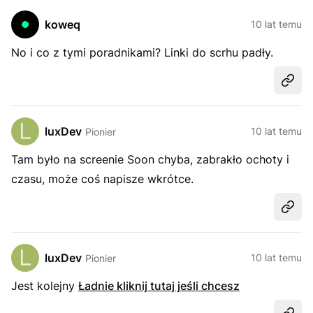
koweq
10 lat temu
No i co z tymi poradnikami? Linki do scrhu padły.
Udost
luxDev
10 lat temu
Pionier
Tam było na screenie Soon chyba, zabrakło ochoty i
czasu, może coś napisze wkrótce.
Udost
luxDev
10 lat temu
Pionier
Jest kolejny
Ładnie kliknij tutaj jeśli chcesz