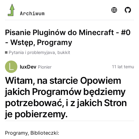
Strona
GitHu
Archiwum
Pisanie Pluginów do Minecraft - #0
- Wstęp, Programy
Pytania i problemy
java, bukkit
luxDev
11 lat temu
Pionier
Witam, na starcie Opowiem
jakich Programów będziemy
potrzebować, i z jakich Stron
je pobierzemy.
Programy, Biblioteczki: